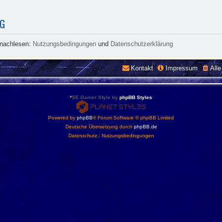
NG
 nachlesen:
Nutzungsbedingungen
und
Datenschutzerklärung
Kontakt
Impressum
All
*
SE Gamer Style by
phpBB Styles
Powered by
phpBB
® Forum Software © phpBB Limited
Deutsche Übersetzung durch
phpBB.de
Datenschutz
|
Nutzungsbedingungen