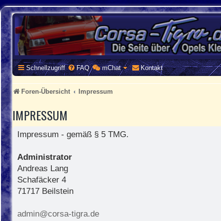
CORSA-TIGRA.DE
Homepage und Forum rund um Opel Corsa und Tigra
Schnellzugriff
FAQ
mChat
Kontakt
Foren-Übersicht
Impressum
IMPRESSUM
Impressum - gemäß § 5 TMG.
Administrator
Andreas Lang
Schafäcker 4
71717 Beilstein
admin@corsa-tigra.de