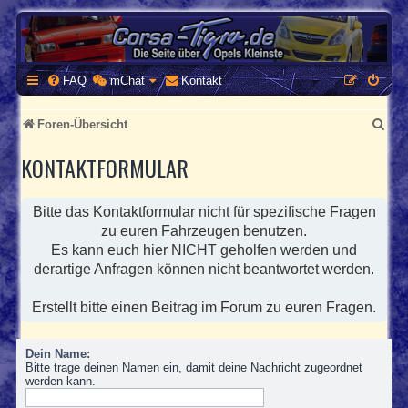
CORSA-TIGRA.DE
Homepage und Forum rund um Opel Corsa und Tigra
FAQ
mChat
Kontakt
S
Foren-Übersicht
u
KONTAKTFORMULAR
c
h
Bitte das Kontaktformular nicht für spezifische Fragen
e
zu euren Fahrzeugen benutzen.
Es kann euch hier NICHT geholfen werden und
derartige Anfragen können nicht beantwortet werden.
Erstellt bitte einen Beitrag im Forum zu euren Fragen.
Dein Name:
Bitte trage deinen Namen ein, damit deine Nachricht zugeordnet
werden kann.