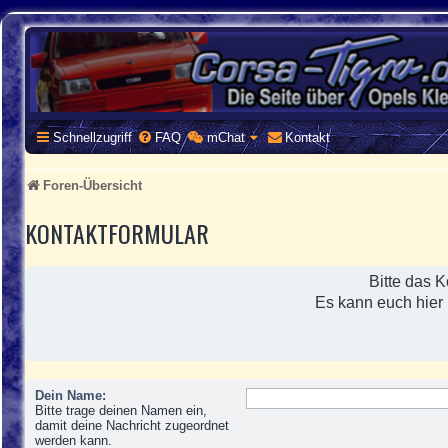
CORSA-TIGRA.DE
Homepage und Forum rund um Opel Corsa und Tigra
Schnellzugriff
FAQ
mChat
Kontakt
Foren-Übersicht
KONTAKTFORMULAR
Bitte das K
Es kann euch hier
Dein Name:
Bitte trage deinen Namen ein,
damit deine Nachricht zugeordnet
werden kann.