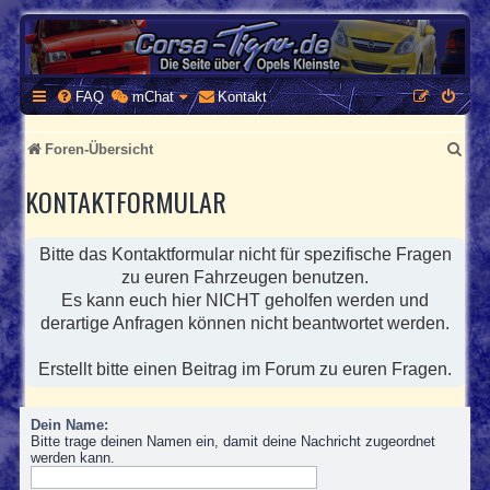
CORSA-TIGRA.DE
Homepage und Forum rund um Opel Corsa und Tigra
FAQ
mChat
Kontakt
S
Foren-Übersicht
u
KONTAKTFORMULAR
c
h
Bitte das Kontaktformular nicht für spezifische Fragen
e
zu euren Fahrzeugen benutzen.
Es kann euch hier NICHT geholfen werden und
derartige Anfragen können nicht beantwortet werden.
Erstellt bitte einen Beitrag im Forum zu euren Fragen.
Dein Name:
Bitte trage deinen Namen ein, damit deine Nachricht zugeordnet
werden kann.