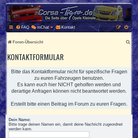
CORSA-TIGRA.DE
Homepage und Forum rund um Opel Corsa und Tigra
FAQ
mChat
Kontakt
S
Foren-Übersicht
u
KONTAKTFORMULAR
c
h
Bitte das Kontaktformular nicht für spezifische Fragen
e
zu euren Fahrzeugen benutzen.
Es kann euch hier NICHT geholfen werden und
derartige Anfragen können nicht beantwortet werden.
Erstellt bitte einen Beitrag im Forum zu euren Fragen.
Dein Name:
Bitte trage deinen Namen ein, damit deine Nachricht zugeordnet
werden kann.