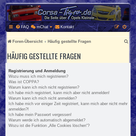
CORSA-TIGRA.DE
Homepage und Forum rund um Opel Corsa und Tigra
FAQ
mChat
Kontakt
S
Foren-Übersicht
Häufig gestellte Fragen
u
HÄUFIG GESTELLTE FRAGEN
c
h
Registrierung und Anmeldung
Wozu muss ich mich registrieren?
e
Was ist COPPA?
Warum kann ich mich nicht registrieren?
Ich habe mich registriert, kann mich aber nicht anmelden!
Warum kann ich mich nicht anmelden?
Ich habe mich vor einiger Zeit registriert, kann mich aber nicht mehr
anmelden?!
Ich habe mein Passwort vergessen!
Warum werde ich automatisch abgemeldet?
Wozu ist die Funktion „Alle Cookies löschen“?