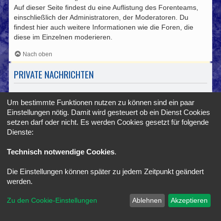
Auf dieser Seite findest du eine Auflistung des Forenteams,
einschließlich der Administratoren, der Moderatoren. Du
findest hier auch weitere Informationen wie die Foren, die
diese im Einzelnen moderieren.
Nach oben
PRIVATE NACHRICHTEN
Ich kann keine Privaten Nachrichten verschicken!
Um bestimmte Funktionen nutzen zu können sind ein paar
Hierfür kann es drei Gründe geben: Entweder bist du nicht
Einstellungen nötig. Damit wird gesteuert ob ein Dienst Cookies
registriert und / oder nicht angemeldet, oder die Board-
setzen darf oder nicht. Es werden Cookies gesetzt für folgende
Administration hat Private Nachrichten für das komplette
Dienste:
Forum ausgeschaltet. Außerdem könnte es sein, dass der
Administrator dir das Recht, Private Nachrichten zu
Technisch notwendige Cookies
.
verschicken, entzogen hat. Kontaktiere einen Administrator,
um weitere Informationen zu erhalten.
Die Einstellungen können später zu jedem Zeitpunkt geändert
werden.
Nach oben
Zu den Cookie-Einstellungen
Ablehnen
Akzeptieren
Ich bekomme ständig unerwünschte Private Nachrichten!
Du kannst Private Nachrichten, die dir ein Mitglied sendet,