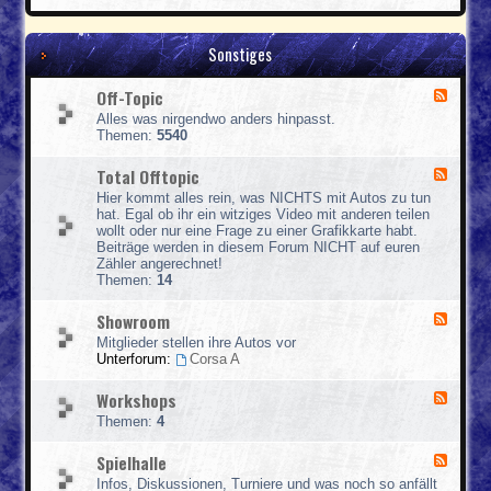
e
e
o
l
l
w
l
l
l
e
Sonstiges
e
e
r
d
Off-Topic
F
g
e
e
Alles was nirgendwo anders hinpasst.
e
-
Themen:
5540
d
B
-
a
Total Offtopic
F
O
s
e
f
e
Hier kommt alles rein, was NICHTS mit Autos zu tun
e
f
hat. Egal ob ihr ein witziges Video mit anderen teilen
d
-
wollt oder nur eine Frage zu einer Grafikkarte habt.
-
T
Beiträge werden in diesem Forum NICHT auf euren
T
o
Zähler angerechnet!
o
p
Themen:
14
t
i
a
c
Showroom
F
l
e
O
Mitglieder stellen ihre Autos vor
e
f
Unterforum:
Corsa A
d
f
-
t
Workshops
F
S
o
e
h
p
Themen:
4
e
o
i
d
w
c
Spielhalle
F
-
r
e
W
o
Infos, Diskussionen, Turniere und was noch so anfällt