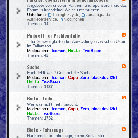
c
T
e
I
h
Angebote von unseren Partnern und Sponsoren, die das
i
e
n
l
Forum in irgendeiner Weise unterstützen.
g
d
f
ä
Unterforen:
Tuningfuzzy.de
,
corsa-tigra.de
r
-
o
g
Aufkleberservice
,
Nicolinchen
a
P
s
e
Themen:
14
.
a
&
&
d
r
A
P
e
Pinbrett für Problemfälle
F
t
n
r
e
n
k
...für Schwierigkeiten bei Abwicklungen zwischen Usern
o
e
e
ü
im Teilemarkt
b
d
r
n
Moderatoren:
Iceman
,
HoLLe
,
TwoBeers
l
-
,
d
Themen:
42
e
P
S
i
m
i
p
g
e
Suche
F
n
o
u
e
b
n
Euch fehlt was? Geht auf die Suche...
n
e
r
s
Moderatoren:
Iceman
,
Capu
,
Zero
,
blackdevil2k1
,
g
d
e
o
HoLLe
,
TwoBeers
e
-
t
r
Themen:
1437
n
S
t
e
u
f
n
Biete - Teile
F
c
ü
u
e
h
r
Wer was nicht mehr braucht...
n
e
e
P
Moderatoren:
Iceman
,
Capu
,
Zero
,
blackdevil2k1
,
d
d
r
HoLLe
,
TwoBeers
D
-
o
Themen:
1732
a
B
b
u
i
l
e
Biete - Fahrzeuge
F
e
e
r
e
t
Nur komplette Fahrzeuge, keine Schlachter
m
a