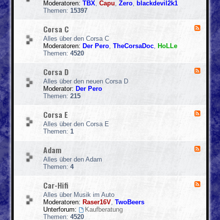
s
T
Moderatoren:
TBX
,
Capu
,
Zero
,
blackdevil2k1
d
a
o
Themen:
15397
-
A
p
C
Corsa C
F
o
e
r
Alles über den Corsa C
e
s
Moderatoren:
Der Pero
,
TheCorsaDoc
,
HoLLe
d
a
Themen:
4520
-
B
C
Corsa D
F
o
e
r
Alles über den neuen Corsa D
e
s
Moderator:
Der Pero
d
a
Themen:
215
-
C
C
Corsa E
F
o
e
r
Alles über den Corsa E
e
s
Themen:
1
d
a
-
D
Adam
F
C
e
o
Alles über den Adam
e
r
Themen:
4
d
s
-
a
Car-Hifi
F
A
E
e
d
Alles über Musik im Auto
e
a
Moderatoren:
Raser16V
,
TwoBeers
d
m
Unterforum:
Kaufberatung
-
Themen:
4520