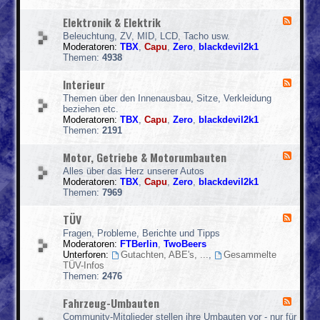
C
a
Elektronik & Elektrik
F
r
e
-
Beleuchtung, ZV, MID, LCD, Tacho usw.
e
H
Moderatoren:
TBX
,
Capu
,
Zero
,
blackdevil2k1
d
i
Themen:
4938
-
f
E
i
Interieur
F
l
e
e
Themen über den Innenausbau, Sitze, Verkleidung
e
k
beziehen etc.
d
t
Moderatoren:
TBX
,
Capu
,
Zero
,
blackdevil2k1
-
r
Themen:
2191
I
o
n
n
Motor, Getriebe & Motorumbauten
F
t
i
e
e
k
Alles über das Herz unserer Autos
e
r
&
Moderatoren:
TBX
,
Capu
,
Zero
,
blackdevil2k1
d
i
E
Themen:
7969
-
e
l
M
u
e
TÜV
F
o
r
k
e
t
Fragen, Probleme, Berichte und Tipps
t
e
o
Moderatoren:
FTBerlin
,
TwoBeers
r
d
r
Unterforen:
Gutachten, ABE's, ...
,
Gesammelte
i
-
,
TÜV-Infos
k
T
G
Themen:
2476
Ü
e
V
t
Fahrzeug-Umbauten
F
r
e
i
Community-Mitglieder stellen ihre Umbauten vor - nur für