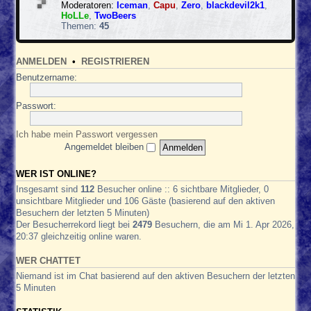
e
e
Moderatoren:
Iceman
,
Capu
,
Zero
,
blackdevil2k1
,
f
n
d
-
HoLLe
,
TwoBeers
ä
g
-
T
Themen:
45
l
e
B
e
l
b
i
i
e
o
e
l
t
ANMELDEN
•
REGISTRIEREN
t
e
e
e
Benutzername:
-
F
a
Passwort:
h
r
Ich habe mein Passwort vergessen
z
e
Angemeldet bleiben
u
g
WER IST ONLINE?
e
Insgesamt sind
112
Besucher online :: 6 sichtbare Mitglieder, 0
unsichtbare Mitglieder und 106 Gäste (basierend auf den aktiven
Besuchern der letzten 5 Minuten)
Der Besucherrekord liegt bei
2479
Besuchern, die am Mi 1. Apr 2026,
20:37 gleichzeitig online waren.
WER CHATTET
Niemand ist im Chat basierend auf den aktiven Besuchern der letzten
5 Minuten