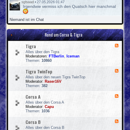
sgtsaad
•
27.05.2026 01:47
Irgendwie vermiss ich den Quatsch hier manchmal
Niemand ist im Chat
Rund um Corsa & Tigra
Tigra
F
e
Alles über den Tigra
e
Moderatoren:
FTBerlin
,
Iceman
d
Themen:
10860
-
T
Tigra TwinTop
F
i
e
g
Alles über den neuen Tigra TwinTop
e
r
Moderator:
Raser16V
d
a
Themen:
382
-
T
Corsa A
F
i
e
g
Alles über den Corsa A
e
r
Moderator:
Capu
d
a
Themen:
1036
-
T
C
w
Corsa B
F
o
i
e
r
n
Alles über den Corsa B
e