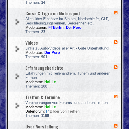
e
o
o
Themen:
14
d
r
m
-
k
Corsa & Tigra im Motorsport
F
S
s
e
p
h
Alles über Einsätze im Slalom, Nordschleife, GLP,
e
i
o
Beschleunigungsrennen, Bergrennen etc.
d
e
p
Moderatoren:
FTBerlin
,
Der Pero
-
l
s
Themen:
23
C
h
o
a
Videos
F
r
l
e
s
l
Links zu Auto-Videos aller Art - Gute Unterhaltung!
e
a
e
Moderator:
Der Pero
d
&
Themen:
901
-
T
V
i
Erfahrungsberichte
F
i
g
e
d
r
Erfahrungen mit Teilehändlern, Tunern und anderen
e
e
a
Firmen
d
o
i
Moderator:
HoLLe
-
s
m
Themen:
288
E
M
r
o
Treffen & Termine
F
f
t
e
a
Vereinbarungen von Forums- und anderen Treffen
o
e
h
Moderator:
HoLLe
r
d
r
Unterforum:
Bilder von Treffen
s
-
u
Themen:
1169
p
T
n
o
r
g
r
User-Vorstellung
F
e
s