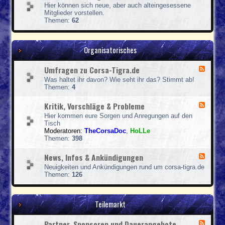
t
e
f
b
Hier können sich neue, aber auch alteingesessene
e
f
e
Mitglieder vorstellen.
d
e
r
Themen:
62
-
n
i
U
&
c
s
T
h
e
Organisatorisches
e
t
r
r
e
-
m
Umfragen zu Corsa-Tigra.de
F
V
i
e
o
n
Was haltet ihr davon? Wie seht ihr das? Stimmt ab!
e
r
e
Themen:
4
d
s
-
t
Kritik, Vorschläge & Probleme
F
U
e
e
m
l
Hier kommen eure Sorgen und Anregungen auf den
e
f
l
Tisch
d
r
u
Moderatoren:
TheCorsaDoc
,
HoLLe
-
a
n
Themen:
398
K
g
g
r
e
News, Infos & Ankündigungen
F
i
n
e
t
z
Neuigkeiten und Ankündigungen rund um corsa-tigra.de
e
i
u
Themen:
126
d
k
C
-
,
o
N
V
r
e
Teilemarkt
o
s
w
r
a
s
s
-
Partner, Sponsoren und Dauerangebote
F
,