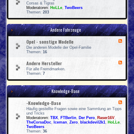
e
e
Corsas & Tigras
d
b
Moderatoren:
HoLLe
,
TwoBeers
-
e
Themen:
203
F
&
a
M
h
o
r
Andere Fahrzeuge
t
z
o
e
r
Opel - sonstige Modelle
F
u
u
e
g
Die anderen Modelle der Opel-Familie
m
e
-
Themen:
16
b
d
U
a
-
m
u
Andere Hersteller
F
O
b
t
e
p
a
Für alle Fremdmarken.
e
e
e
u
Themen:
7
n
d
l
t
-
-
e
A
s
n
n
Knowledge-Base
o
d
n
e
s
-Knowledge-Base
F
r
t
e
e
i
Häufig gestellte Fragen sowie eine Sammlung an Tipps
e
H
g
und Tricks
d
e
e
Moderatoren:
TBX
,
FTBerlin
,
Der Pero
,
Raser16V
,
-
r
M
TheCorsaDoc
,
Iceman
,
Zero
,
blackdevil2k1
,
HoLLe
,
-
s
o
TwoBeers
K
t
d
Themen:
36
n