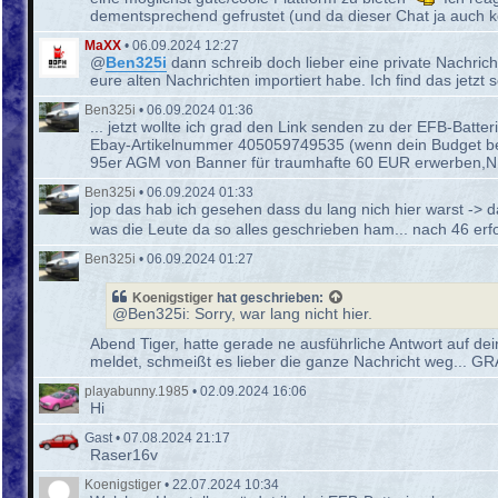
dementsprechend gefrustet (und da dieser Chat ja auch kom
MaXX
•
06.09.2024 12:27
@
Ben325i
dann schreib doch lieber eine private Nachrich
eure alten Nachrichten importiert habe. Ich find das j
Ben325i
•
06.09.2024 01:36
... jetzt wollte ich grad den Link senden zu der EFB-Batte
Ebay-Artikelnummer 405059749535 (wenn dein Budget begr
95er AGM von Banner für traumhafte 60 EUR erwerben,NP
Ben325i
•
06.09.2024 01:33
jop das hab ich gesehen dass du lang nich hier warst -> da
was die Leute da so alles geschrieben ham... nach 46 erf
Ben325i
•
06.09.2024 01:27
Koenigstiger
hat geschrieben:
@Ben325i: Sorry, war lang nicht hier.
Abend Tiger, hatte gerade ne ausführliche Antwort auf de
meldet, schmeißt es lieber die ganze Nachricht weg... 
playabunny.1985
•
02.09.2024 16:06
Hi
Gast
•
07.08.2024 21:17
Raser16v
Koenigstiger
•
22.07.2024 10:34