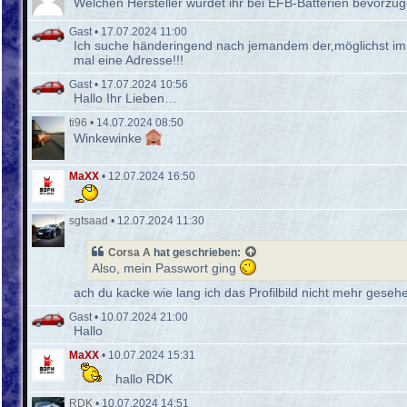
Welchen Hersteller würdet ihr bei EFB-Batterien bevorzug
Gast
•
17.07.2024 11:00
Ich suche händeringend nach jemandem der,möglichst im 
mal eine Adresse!!!
Gast
•
17.07.2024 10:56
Hallo Ihr Lieben…
ti96
•
14.07.2024 08:50
Winkewinke
MaXX
•
12.07.2024 16:50
sgtsaad
•
12.07.2024 11:30
Corsa A
hat geschrieben:
Also, mein Passwort ging
ach du kacke wie lang ich das Profilbild nicht mehr gese
Gast
•
10.07.2024 21:00
Hallo
MaXX
•
10.07.2024 15:31
hallo RDK
RDK
•
10.07.2024 14:51