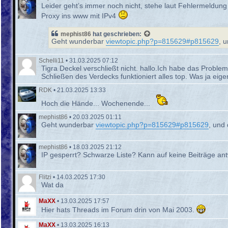
Leider geht’s immer noch nicht, stehe laut Fehlermeldung
Proxy ins www mit IPv4
mephist86
hat geschrieben:
Geht wunderbar
viewtopic.php?p=815629#p815629
, 
Schelli11
•
31.03.2025 07:12
Tigra Deckel verschließt nicht. hallo.Ich habe das Proble
Schließen des Verdecks funktioniert alles top. Was ja eige
RDK
•
21.03.2025 13:33
Hoch die Hände... Wochenende...
mephist86
•
20.03.2025 01:11
Geht wunderbar
viewtopic.php?p=815629#p815629
, und 
mephist86
•
18.03.2025 21:12
IP gesperrt? Schwarze Liste? Kann auf keine Beiträge an
Flitzi
•
14.03.2025 17:30
Wat da
MaXX
•
13.03.2025 17:57
Hier hats Threads im Forum drin von Mai 2003.
MaXX
•
13.03.2025 16:13