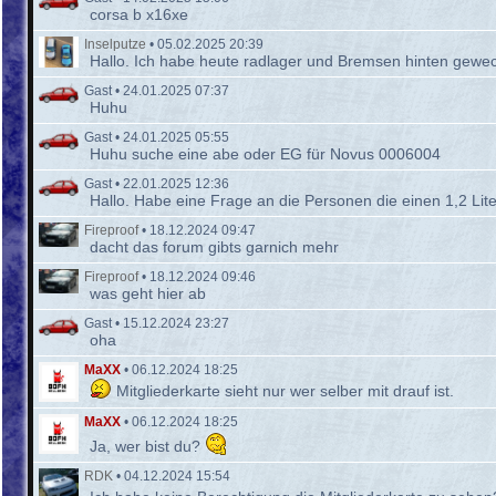
corsa b x16xe
Inselputze
•
05.02.2025 20:39
Hallo. Ich habe heute radlager und Bremsen hinten gewec
Gast
•
24.01.2025 07:37
Huhu
Gast
•
24.01.2025 05:55
Huhu suche eine abe oder EG für Novus 0006004
Gast
•
22.01.2025 12:36
Hallo. Habe eine Frage an die Personen die einen 1,2 Lite
Fireproof
•
18.12.2024 09:47
dacht das forum gibts garnich mehr
Fireproof
•
18.12.2024 09:46
was geht hier ab
Gast
•
15.12.2024 23:27
oha
MaXX
•
06.12.2024 18:25
Mitgliederkarte sieht nur wer selber mit drauf ist.
MaXX
•
06.12.2024 18:25
Ja, wer bist du?
RDK
•
04.12.2024 15:54