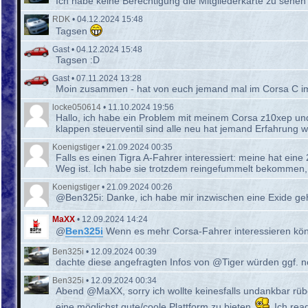
Ich habe keine Berechtigung die Mitgliederkarte zu sehen
RDK
•
04.12.2024 15:48
Tagsen
Gast
•
04.12.2024 15:48
Tagsen :D
Gast
•
07.11.2024 13:28
Moin zusammen - hat von euch jemand mal im Corsa C im
locke050614
•
11.10.2024 19:56
Hallo, ich habe ein Problem mit meinem Corsa z10xep und 
klappen steuerventil sind alle neu hat jemand Erfahrung 
Koenigstiger
•
21.09.2024 00:35
Falls es einen Tigra A-Fahrer interessiert: meine hat ein
Weg ist. Ich habe sie trotzdem reingefummelt bekommen, nu
Koenigstiger
•
21.09.2024 00:26
@Ben325i: Danke, ich habe mir inzwischen eine Exide geho
MaXX
•
12.09.2024 14:24
@
Ben325i
Wenn es mehr Corsa-Fahrer interessieren kön
Ben325i
•
12.09.2024 00:39
dachte diese angefragten Infos von @Tiger würden ggf. n
Ben325i
•
12.09.2024 00:34
Abend @MaXX, sorry ich wollte keinesfalls undankbar rüb
eine möglichst gute/coole Plattform zu bieten
Ich reag