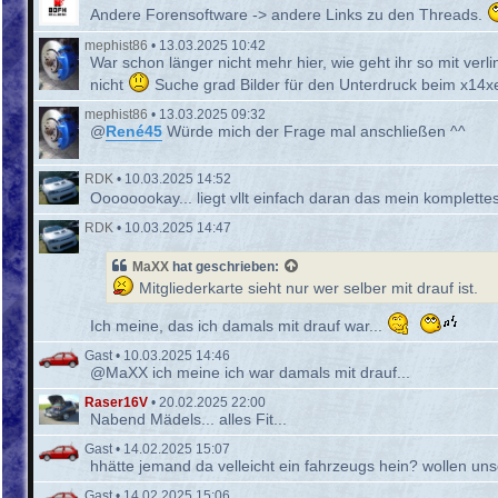
Andere Forensoftware -> andere Links zu den Threads.
mephist86
•
13.03.2025 10:42
War schon länger nicht mehr hier, wie geht ihr so mit ver
nicht
Suche grad Bilder für den Unterdruck beim x14xe
mephist86
•
13.03.2025 09:32
@
René45
Würde mich der Frage mal anschließen ^^
RDK
•
10.03.2025 14:52
Oooooookay... liegt vllt einfach daran das mein komplettes 
RDK
•
10.03.2025 14:47
MaXX
hat geschrieben:
Mitgliederkarte sieht nur wer selber mit drauf ist.
Ich meine, das ich damals mit drauf war...
Gast
•
10.03.2025 14:46
@MaXX ich meine ich war damals mit drauf...
Raser16V
•
20.02.2025 22:00
Nabend Mädels... alles Fit...
Gast
•
14.02.2025 15:07
hhätte jemand da velleicht ein fahrzeugs hein? wollen u
Gast
•
14.02.2025 15:06