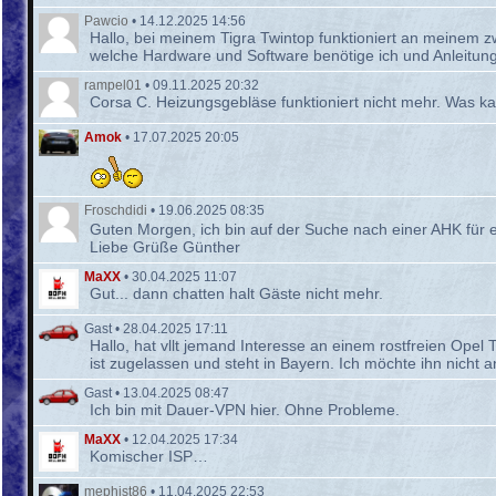
Pawcio
•
14.12.2025 14:56
Hallo, bei meinem Tigra Twintop funktioniert an meinem 
welche Hardware und Software benötige ich und Anleitu
rampel01
•
09.11.2025 20:32
Corsa C. Heizungsgebläse funktioniert nicht mehr. Was k
Amok
•
17.07.2025 20:05
Froschdidi
•
19.06.2025 08:35
Guten Morgen, ich bin auf der Suche nach einer AHK für 
Liebe Grüße Günther
MaXX
•
30.04.2025 11:07
Gut... dann chatten halt Gäste nicht mehr.
Gast
•
28.04.2025 17:11
Hallo, hat vllt jemand Interesse an einem rostfreien Op
ist zugelassen und steht in Bayern. Ich möchte ihn nicht 
Gast
•
13.04.2025 08:47
Ich bin mit Dauer-VPN hier. Ohne Probleme.
MaXX
•
12.04.2025 17:34
Komischer ISP…
mephist86
•
11.04.2025 22:53