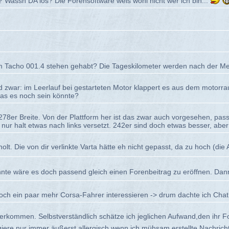
? Wassn DA los? Die Forensoftware weis wohl nicht wer ich bin...
 Tacho 001.4 stehen gehabt? Die Tageskilometer werden nach der Mel
zwar: im Leerlauf bei gestarteten Motor klappert es aus dem motorraum
was es noch sein könnte?
e 278er Breite. Von der Plattform her ist das zwar auch vorgesehen, pa
r halt etwas nach links versetzt. 242er sind doch etwas besser, aber d
lt. Die von dir verlinkte Varta hätte eh nicht gepasst, da zu hoch (di
nte wäre es doch passend gleich einen Forenbeitrag zu eröffnen. Dan
och ein paar mehr Corsa-Fahrer interessieren -> drum dachte ich Chat
erkommen. Selbstverständlich schätze ich jeglichen Aufwand,den ihr F
iere nur immer äußerst allergisch wenn ich mühsam erstellte Nachrich