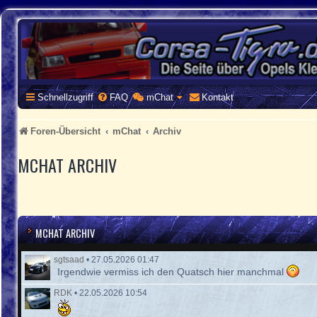
CORSA-TIGRA.DE
Homepage und Forum rund um Opel Corsa und Tigra
Schnellzugriff
FAQ
mChat
Kontakt
Foren-Übersicht
mChat
Archiv
MCHAT ARCHIV
MCHAT ARCHIV
sgtsaad
•
27.05.2026 01:47
Irgendwie vermiss ich den Quatsch hier manchmal
RDK
•
22.05.2026 10:54