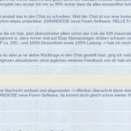
plett neu ist,war ich mir zu 99% sicher dass da alles einwandfrei funk
t anstatt das in den Chat zu schreiben. Weil der Chat ist nur eine kost
etzt schon etwas undankbar. (GRANDIOSE neue Foren-Software, HELLE F
rie die ich hab, jetzt überschreitet allein schon der Link die 500 maxi
enzt is, dann immer mal auf Ebay Kleinanzeigen drüben schauen nach 
 ca. 200,- und 100% Gesundheit sowie 100% Ladung -> hab ich noch 
 du aber ja ne aktive Rückfrage in den Chat gestellt hast, ging ich nat
olglosen aktualisieren ohne jegliches weiteres Feedback von dir hab i
ine Nachricht verfasst und abgesendet -> offenbar überschritt diese 
GRANDIOSE neue Foren-Software, da kommt doch gleich schon wieder H