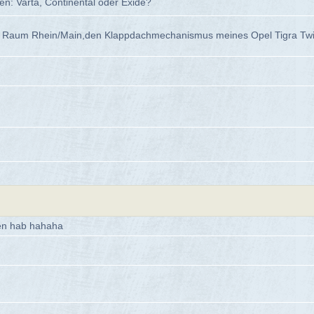
en: Varta, Continental oder Exide?
Raum Rhein/Main,den Klappdachmechanismus meines Opel Tigra Twin Top
hen hab hahaha