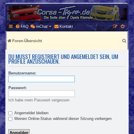
CORSA-TIGRA.DE
Homepage und Forum rund um Opel Corsa und Tigra
FAQ
mChat
Kontakt
S
Foren-Übersicht
u
DU MUSST REGISTRIERT UND ANGEMELDET SEIN, UM
c
PROFILE ANZUSCHAUEN.
h
Benutzername:
e
Passwort:
Ich habe mein Passwort vergessen
Angemeldet bleiben
Meinen Online-Status während dieser Sitzung verbergen