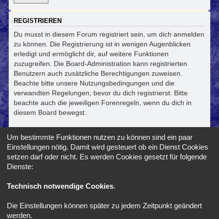
REGISTRIEREN
Du musst in diesem Forum registriert sein, um dich anmelden
zu können. Die Registrierung ist in wenigen Augenblicken
erledigt und ermöglicht dir, auf weitere Funktionen
zuzugreifen. Die Board-Administration kann registrierten
Benutzern auch zusätzliche Berechtigungen zuweisen.
Beachte bitte unsere Nutzungsbedingungen und die
verwandten Regelungen, bevor du dich registrierst. Bitte
beachte auch die jeweiligen Forenregeln, wenn du dich in
diesem Board bewegst.
Nutzungsbedingungen
|
Datenschutzerklärung
Um bestimmte Funktionen nutzen zu können sind ein paar
Einstellungen nötig. Damit wird gesteuert ob ein Dienst Cookies
Registrieren
setzen darf oder nicht. Es werden Cookies gesetzt für folgende
Dienste:
Foren-Übersicht
Alle Zeiten sind
UTC+02:00
Technisch notwendige Cookies
.
Die Einstellungen können später zu jedem Zeitpunkt geändert
*
SE Gamer Style by
phpBB Styles
werden.