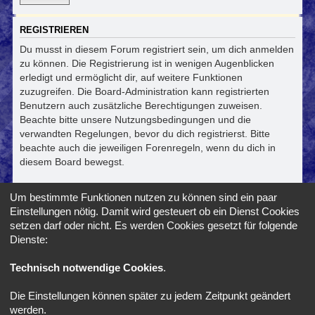
REGISTRIEREN
Du musst in diesem Forum registriert sein, um dich anmelden
zu können. Die Registrierung ist in wenigen Augenblicken
erledigt und ermöglicht dir, auf weitere Funktionen
zuzugreifen. Die Board-Administration kann registrierten
Benutzern auch zusätzliche Berechtigungen zuweisen.
Beachte bitte unsere Nutzungsbedingungen und die
verwandten Regelungen, bevor du dich registrierst. Bitte
beachte auch die jeweiligen Forenregeln, wenn du dich in
diesem Board bewegst.
Nutzungsbedingungen
|
Datenschutzerklärung
Um bestimmte Funktionen nutzen zu können sind ein paar
Einstellungen nötig. Damit wird gesteuert ob ein Dienst Cookies
Registrieren
setzen darf oder nicht. Es werden Cookies gesetzt für folgende
Dienste:
Foren-Übersicht
Alle Zeiten sind
UTC+02:00
Technisch notwendige Cookies
.
Die Einstellungen können später zu jedem Zeitpunkt geändert
*
SE Gamer Style by
phpBB Styles
werden.