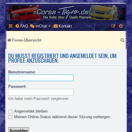
CORSA-TIGRA.DE
Homepage und Forum rund um Opel Corsa und Tigra
FAQ
mChat
Kontakt
S
Foren-Übersicht
u
DU MUSST REGISTRIERT UND ANGEMELDET SEIN, UM
c
PROFILE ANZUSCHAUEN.
h
Benutzername:
e
Passwort:
Ich habe mein Passwort vergessen
Angemeldet bleiben
Meinen Online-Status während dieser Sitzung verbergen