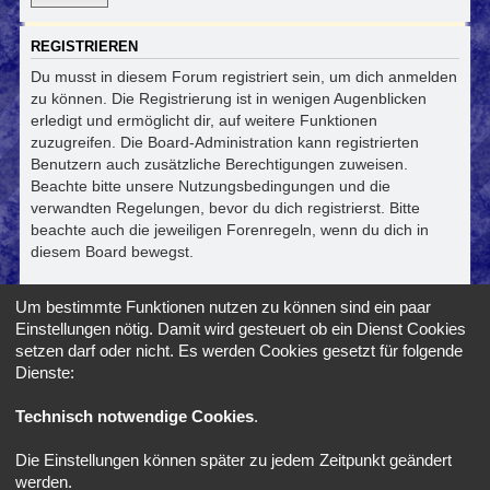
REGISTRIEREN
Du musst in diesem Forum registriert sein, um dich anmelden
zu können. Die Registrierung ist in wenigen Augenblicken
erledigt und ermöglicht dir, auf weitere Funktionen
zuzugreifen. Die Board-Administration kann registrierten
Benutzern auch zusätzliche Berechtigungen zuweisen.
Beachte bitte unsere Nutzungsbedingungen und die
verwandten Regelungen, bevor du dich registrierst. Bitte
beachte auch die jeweiligen Forenregeln, wenn du dich in
diesem Board bewegst.
Nutzungsbedingungen
|
Datenschutzerklärung
Um bestimmte Funktionen nutzen zu können sind ein paar
Einstellungen nötig. Damit wird gesteuert ob ein Dienst Cookies
Registrieren
setzen darf oder nicht. Es werden Cookies gesetzt für folgende
Dienste:
Foren-Übersicht
Alle Zeiten sind
UTC+02:00
Technisch notwendige Cookies
.
Die Einstellungen können später zu jedem Zeitpunkt geändert
*
SE Gamer Style by
phpBB Styles
werden.