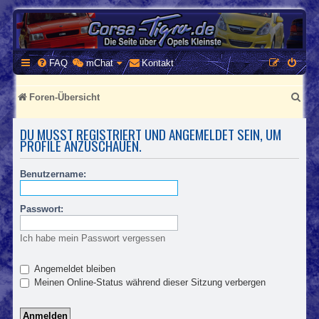
CORSA-TIGRA.DE
Homepage und Forum rund um Opel Corsa und Tigra
FAQ
mChat
Kontakt
S
Foren-Übersicht
u
DU MUSST REGISTRIERT UND ANGEMELDET SEIN, UM
c
PROFILE ANZUSCHAUEN.
h
Benutzername:
e
Passwort:
Ich habe mein Passwort vergessen
Angemeldet bleiben
Meinen Online-Status während dieser Sitzung verbergen