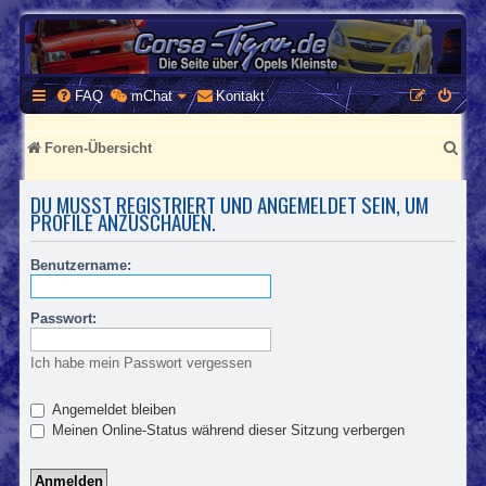
CORSA-TIGRA.DE
Homepage und Forum rund um Opel Corsa und Tigra
FAQ
mChat
Kontakt
S
Foren-Übersicht
u
DU MUSST REGISTRIERT UND ANGEMELDET SEIN, UM
c
PROFILE ANZUSCHAUEN.
h
Benutzername:
e
Passwort:
Ich habe mein Passwort vergessen
Angemeldet bleiben
Meinen Online-Status während dieser Sitzung verbergen