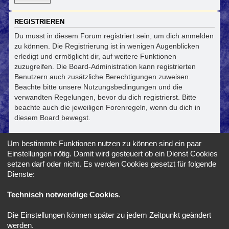
REGISTRIEREN
Du musst in diesem Forum registriert sein, um dich anmelden
zu können. Die Registrierung ist in wenigen Augenblicken
erledigt und ermöglicht dir, auf weitere Funktionen
zuzugreifen. Die Board-Administration kann registrierten
Benutzern auch zusätzliche Berechtigungen zuweisen.
Beachte bitte unsere Nutzungsbedingungen und die
verwandten Regelungen, bevor du dich registrierst. Bitte
beachte auch die jeweiligen Forenregeln, wenn du dich in
diesem Board bewegst.
Nutzungsbedingungen
|
Datenschutzerklärung
Um bestimmte Funktionen nutzen zu können sind ein paar
Einstellungen nötig. Damit wird gesteuert ob ein Dienst Cookies
Registrieren
setzen darf oder nicht. Es werden Cookies gesetzt für folgende
Dienste:
Foren-Übersicht
Alle Zeiten sind
UTC+02:00
Technisch notwendige Cookies
.
Die Einstellungen können später zu jedem Zeitpunkt geändert
*
SE Gamer Style by
phpBB Styles
werden.