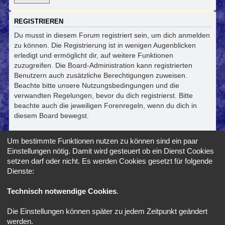
REGISTRIEREN
Du musst in diesem Forum registriert sein, um dich anmelden
zu können. Die Registrierung ist in wenigen Augenblicken
erledigt und ermöglicht dir, auf weitere Funktionen
zuzugreifen. Die Board-Administration kann registrierten
Benutzern auch zusätzliche Berechtigungen zuweisen.
Beachte bitte unsere Nutzungsbedingungen und die
verwandten Regelungen, bevor du dich registrierst. Bitte
beachte auch die jeweiligen Forenregeln, wenn du dich in
diesem Board bewegst.
Nutzungsbedingungen
|
Datenschutzerklärung
Um bestimmte Funktionen nutzen zu können sind ein paar
Einstellungen nötig. Damit wird gesteuert ob ein Dienst Cookies
Registrieren
setzen darf oder nicht. Es werden Cookies gesetzt für folgende
Dienste:
Foren-Übersicht
Alle Zeiten sind
UTC+02:00
Technisch notwendige Cookies
.
Die Einstellungen können später zu jedem Zeitpunkt geändert
*
SE Gamer Style by
phpBB Styles
werden.