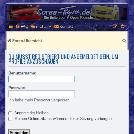
CORSA-TIGRA.DE
Homepage und Forum rund um Opel Corsa und Tigra
FAQ
mChat
Kontakt
S
Foren-Übersicht
u
DU MUSST REGISTRIERT UND ANGEMELDET SEIN, UM
c
PROFILE ANZUSCHAUEN.
h
Benutzername:
e
Passwort:
Ich habe mein Passwort vergessen
Angemeldet bleiben
Meinen Online-Status während dieser Sitzung verbergen