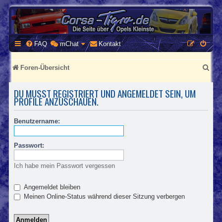
CORSA-TIGRA.DE
Homepage und Forum rund um Opel Corsa und Tigra
FAQ
mChat
Kontakt
S
Foren-Übersicht
u
DU MUSST REGISTRIERT UND ANGEMELDET SEIN, UM
c
PROFILE ANZUSCHAUEN.
h
Benutzername:
e
Passwort:
Ich habe mein Passwort vergessen
Angemeldet bleiben
Meinen Online-Status während dieser Sitzung verbergen