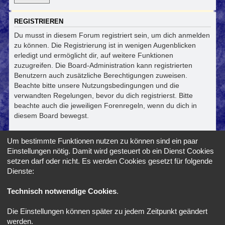
REGISTRIEREN
Du musst in diesem Forum registriert sein, um dich anmelden
zu können. Die Registrierung ist in wenigen Augenblicken
erledigt und ermöglicht dir, auf weitere Funktionen
zuzugreifen. Die Board-Administration kann registrierten
Benutzern auch zusätzliche Berechtigungen zuweisen.
Beachte bitte unsere Nutzungsbedingungen und die
verwandten Regelungen, bevor du dich registrierst. Bitte
beachte auch die jeweiligen Forenregeln, wenn du dich in
diesem Board bewegst.
Nutzungsbedingungen
|
Datenschutzerklärung
Um bestimmte Funktionen nutzen zu können sind ein paar
Einstellungen nötig. Damit wird gesteuert ob ein Dienst Cookies
Registrieren
setzen darf oder nicht. Es werden Cookies gesetzt für folgende
Dienste:
Foren-Übersicht
Alle Zeiten sind
UTC+02:00
Technisch notwendige Cookies
.
Die Einstellungen können später zu jedem Zeitpunkt geändert
*
SE Gamer Style by
phpBB Styles
werden.