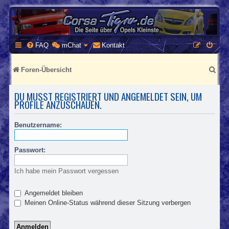
CORSA-TIGRA.DE
Homepage und Forum rund um Opel Corsa und Tigra
FAQ
mChat
Kontakt
S
Foren-Übersicht
u
DU MUSST REGISTRIERT UND ANGEMELDET SEIN, UM
c
PROFILE ANZUSCHAUEN.
h
Benutzername:
e
Passwort:
Ich habe mein Passwort vergessen
Angemeldet bleiben
Meinen Online-Status während dieser Sitzung verbergen