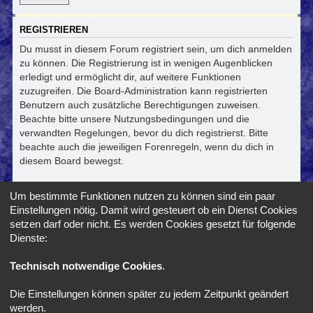
REGISTRIEREN
Du musst in diesem Forum registriert sein, um dich anmelden
zu können. Die Registrierung ist in wenigen Augenblicken
erledigt und ermöglicht dir, auf weitere Funktionen
zuzugreifen. Die Board-Administration kann registrierten
Benutzern auch zusätzliche Berechtigungen zuweisen.
Beachte bitte unsere Nutzungsbedingungen und die
verwandten Regelungen, bevor du dich registrierst. Bitte
beachte auch die jeweiligen Forenregeln, wenn du dich in
diesem Board bewegst.
Nutzungsbedingungen
|
Datenschutzerklärung
Um bestimmte Funktionen nutzen zu können sind ein paar
Einstellungen nötig. Damit wird gesteuert ob ein Dienst Cookies
Registrieren
setzen darf oder nicht. Es werden Cookies gesetzt für folgende
Dienste:
Foren-Übersicht
Alle Zeiten sind
UTC+02:00
Technisch notwendige Cookies
.
Die Einstellungen können später zu jedem Zeitpunkt geändert
*
SE Gamer Style by
phpBB Styles
werden.