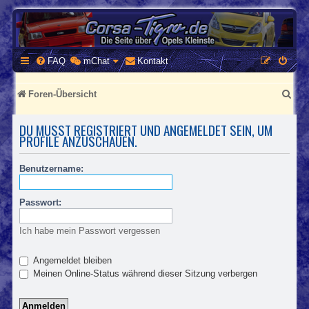
CORSA-TIGRA.DE
Homepage und Forum rund um Opel Corsa und Tigra
FAQ
mChat
Kontakt
S
Foren-Übersicht
u
DU MUSST REGISTRIERT UND ANGEMELDET SEIN, UM
c
PROFILE ANZUSCHAUEN.
h
Benutzername:
e
Passwort:
Ich habe mein Passwort vergessen
Angemeldet bleiben
Meinen Online-Status während dieser Sitzung verbergen