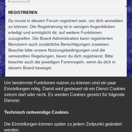
REGISTRIEREN
Du musst in diesem Forum registriert sein, um dich anmelden
zu können. Die Registrierung ist in wenigen Augenblicken
erledigt und ermöglicht dir, auf weitere Funktionen
zuzugreifen. Die Board-Administration kann registrierten
Benutzern auch zusätzliche Berechtigungen zuweisen.
Beachte bitte unsere Nutzungsbedingungen und die
verwandten Regelungen, bevor du dich registrierst. Bitte
beachte auch die jeweiligen Forenregeln, wenn du dich in
diesem Board bewegst.
Nutzungsbedingungen
|
Datenschutzerklärung
Um bestimmte Funktionen nutzen zu können sind ein paar
Einstellungen nötig. Damit wird gesteuert ob ein Dienst Cookies
Registrieren
setzen darf oder nicht. Es werden Cookies gesetzt für folgende
Dienste:
Foren-Übersicht
Alle Zeiten sind
UTC+02:00
Technisch notwendige Cookies
.
Die Einstellungen können später zu jedem Zeitpunkt geändert
*
SE Gamer Style by
phpBB Styles
werden.