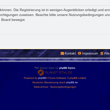
önnen. Die Registrierung ist in wenigen Augenblicken erledigt und ermö
rechtigungen zuweisen. Beachte bitte unsere Nutzungsbedingungen und 
m Board bewegst.
Kontakt
Impressum
All
*
SE Gamer Style by
phpBB Styles
Powered by
phpBB
® Forum Software © phpBB Limited
Deutsche Übersetzung durch
phpBB.de
Datenschutz
|
Nutzungsbedingungen