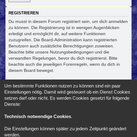
REGISTRIEREN
Du musst in diesem Forum registriert sein, um dich anmelden
zu können. Die Registrierung ist in wenigen Augenblicken
erledigt und ermöglicht dir, auf weitere Funktionen
zuzugreifen. Die Board-Administration kann registrierten
Benutzern auch zusätzliche Berechtigungen zuweisen.
Beachte bitte unsere Nutzungsbedingungen und die
verwandten Regelungen, bevor du dich registrierst. Bitte
beachte auch die jeweiligen Forenregeln, wenn du dich in
diesem Board bewegst.
Nutzungsbedingungen
|
Datenschutzerklärung
Um bestimmte Funktionen nutzen zu können sind ein paar
Einstellungen nötig. Damit wird gesteuert ob ein Dienst Cookies
Registrieren
setzen darf oder nicht. Es werden Cookies gesetzt für folgende
Dienste:
Foren-Übersicht
Alle Zeiten sind
UTC+02:00
Technisch notwendige Cookies
.
Die Einstellungen können später zu jedem Zeitpunkt geändert
*
SE Gamer Style by
phpBB Styles
werden.