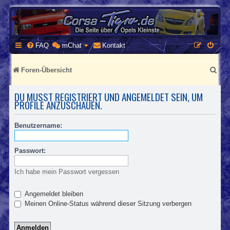
CORSA-TIGRA.DE
Homepage und Forum rund um Opel Corsa und Tigra
FAQ
mChat
Kontakt
S
Foren-Übersicht
u
DU MUSST REGISTRIERT UND ANGEMELDET SEIN, UM
c
PROFILE ANZUSCHAUEN.
h
Benutzername:
e
Passwort:
Ich habe mein Passwort vergessen
Angemeldet bleiben
Meinen Online-Status während dieser Sitzung verbergen