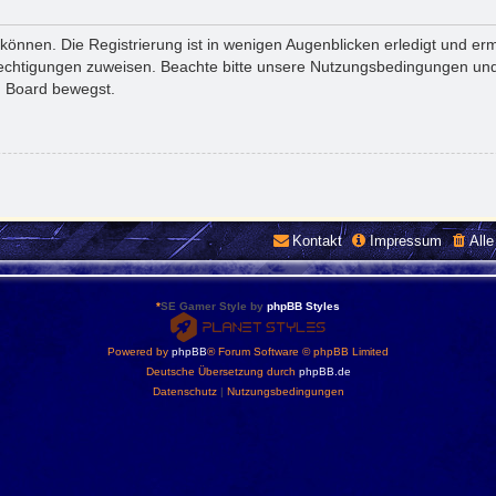
önnen. Die Registrierung ist in wenigen Augenblicken erledigt und ermö
rechtigungen zuweisen. Beachte bitte unsere Nutzungsbedingungen und 
m Board bewegst.
Kontakt
Impressum
All
*
SE Gamer Style by
phpBB Styles
Powered by
phpBB
® Forum Software © phpBB Limited
Deutsche Übersetzung durch
phpBB.de
Datenschutz
|
Nutzungsbedingungen