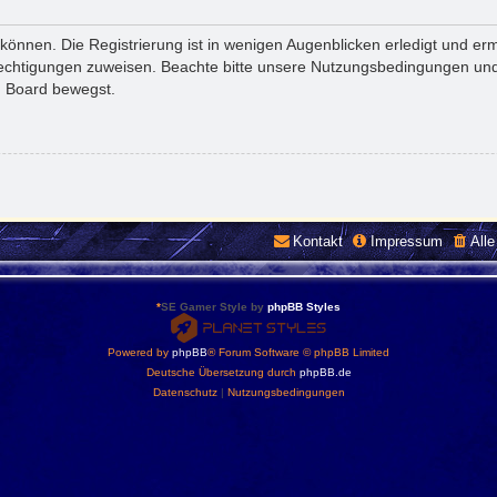
önnen. Die Registrierung ist in wenigen Augenblicken erledigt und ermö
rechtigungen zuweisen. Beachte bitte unsere Nutzungsbedingungen und 
m Board bewegst.
Kontakt
Impressum
All
*
SE Gamer Style by
phpBB Styles
Powered by
phpBB
® Forum Software © phpBB Limited
Deutsche Übersetzung durch
phpBB.de
Datenschutz
|
Nutzungsbedingungen