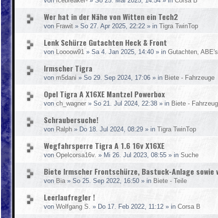
von
Icebreaker-
»
So 25. Mai 2025, 14:54
» in
Corsa B
Wer hat in der Nähe von Witten ein Tech2
von
Frawit
»
So 27. Apr 2025, 22:22
» in
Tigra TwinTop
Lenk Schürze Gutachten Heck & Front
von
Loooow91
»
Sa 4. Jan 2025, 14:40
» in
Gutachten, ABE's,
Irmscher Tigra
von
m5dani
»
So 29. Sep 2024, 17:06
» in
Biete - Fahrzeuge
Opel Tigra A X16XE Mantzel Powerbox
von
ch_wagner
»
So 21. Jul 2024, 22:38
» in
Biete - Fahrzeu
Schraubersuche!
von
Ralph
»
Do 18. Jul 2024, 08:29
» in
Tigra TwinTop
Wegfahrsperre Tigra A 1.6 16v X16XE
von
Opelcorsa16v.
»
Mi 26. Jul 2023, 08:55
» in
Suche
Biete Irmscher Frontschürze, Bastuck-Anlage sowie w
von
Bia
»
So 25. Sep 2022, 16:50
» in
Biete - Teile
Leerlaufregler !
von
Wolfgang S.
»
Do 17. Feb 2022, 11:12
» in
Corsa B