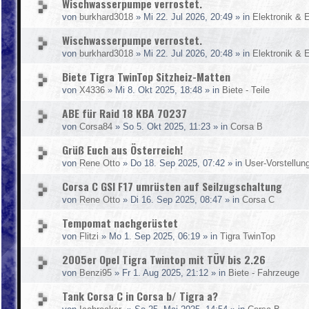
Wischwasserpumpe verrostet.
von
burkhard3018
»
Mi 22. Jul 2026, 20:49
» in
Elektronik & E
Wischwasserpumpe verrostet.
von
burkhard3018
»
Mi 22. Jul 2026, 20:48
» in
Elektronik & E
Biete Tigra TwinTop Sitzheiz-Matten
von
X4336
»
Mi 8. Okt 2025, 18:48
» in
Biete - Teile
ABE für Raid 18 KBA 70237
von
Corsa84
»
So 5. Okt 2025, 11:23
» in
Corsa B
Grüß Euch aus Österreich!
von
Rene Otto
»
Do 18. Sep 2025, 07:42
» in
User-Vorstellun
Corsa C GSI F17 umrüsten auf Seilzugschaltung
von
Rene Otto
»
Di 16. Sep 2025, 08:47
» in
Corsa C
Tempomat nachgerüstet
von
Flitzi
»
Mo 1. Sep 2025, 06:19
» in
Tigra TwinTop
2005er Opel Tigra Twintop mit TÜV bis 2.26
von
Benzi95
»
Fr 1. Aug 2025, 21:12
» in
Biete - Fahrzeuge
Tank Corsa C in Corsa b/ Tigra a?