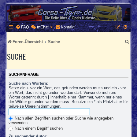
CORSA-TIGRA.DE
Homepage und Forum rund um Opel Corsa und Tigra
FAQ
mChat
Kontakt
S
Foren-Übersicht
Suche
u
SUCHE
c
h
SUCHANFRAGE
e
Suche nach Wörtern:
Setze ein
+
vor ein Wort, das gefunden werden muss und ein
-
vor
ein Wort, das nicht gefunden werden darf. Verwende mehrere
Wörter getrennt durch
|
innerhalb einer Klammer, wenn nur eines
der Wörter gefunden werden muss. Benutze ein * als Platzhalter für
teilweise Übereinstimmungen.
Nach allen Begriffen suchen oder Suche wie angegeben
verwenden
Nach einem Begriff suchen
Zu suchender Autor: