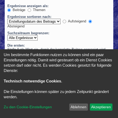
Ergebnisse anzeigen als:
Beiträge
Themen
Ergebnisse sortieren nach:
Aufsteigend
Absteigend
Suchzeitraum begrenzen:
Die ersten:
Stelle 0 als Wert ein, damit der komplette Beitrag angezeigt wird.
Zeichen der Beiträge anzeigen
Um bestimmte Funktionen nutzen zu können sind ein paar
Einstellungen nötig. Damit wird gesteuert ob ein Dienst Cookies
setzen darf oder nicht. Es werden Cookies gesetzt für folgende
Dienste:
Foren-Übersicht
Alle Zeiten sind
UTC+02:00
Technisch notwendige Cookies
.
Die Einstellungen können später zu jedem Zeitpunkt geändert
*
SE Gamer Style by
phpBB Styles
werden.
Powered by
phpBB
® Forum Software © phpBB Limited
Zu den Cookie-Einstellungen
Ablehnen
Akzeptieren
Deutsche Übersetzung durch
phpBB.de
Datenschutz
|
Nutzungsbedingungen