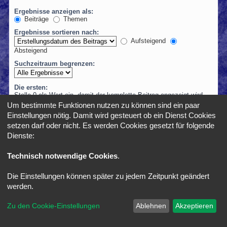
Ergebnisse anzeigen als:
Beiträge
Themen
Ergebnisse sortieren nach:
Aufsteigend
Absteigend
Suchzeitraum begrenzen:
Die ersten:
Stelle 0 als Wert ein, damit der komplette Beitrag angezeigt wird.
Zeichen der Beiträge anzeigen
Um bestimmte Funktionen nutzen zu können sind ein paar
Einstellungen nötig. Damit wird gesteuert ob ein Dienst Cookies
setzen darf oder nicht. Es werden Cookies gesetzt für folgende
Dienste:
Foren-Übersicht
Alle Zeiten sind
UTC+02:00
Technisch notwendige Cookies
.
Die Einstellungen können später zu jedem Zeitpunkt geändert
*
SE Gamer Style by
phpBB Styles
werden.
Powered by
phpBB
® Forum Software © phpBB Limited
Zu den Cookie-Einstellungen
Ablehnen
Akzeptieren
Deutsche Übersetzung durch
phpBB.de
Datenschutz
|
Nutzungsbedingungen