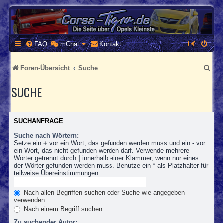
CORSA-TIGRA.DE
Homepage und Forum rund um Opel Corsa und Tigra
FAQ
mChat
Kontakt
S
Foren-Übersicht
Suche
u
SUCHE
c
h
SUCHANFRAGE
e
Suche nach Wörtern:
Setze ein
+
vor ein Wort, das gefunden werden muss und ein
-
vor
ein Wort, das nicht gefunden werden darf. Verwende mehrere
Wörter getrennt durch
|
innerhalb einer Klammer, wenn nur eines
der Wörter gefunden werden muss. Benutze ein * als Platzhalter für
teilweise Übereinstimmungen.
Nach allen Begriffen suchen oder Suche wie angegeben
verwenden
Nach einem Begriff suchen
Zu suchender Autor: