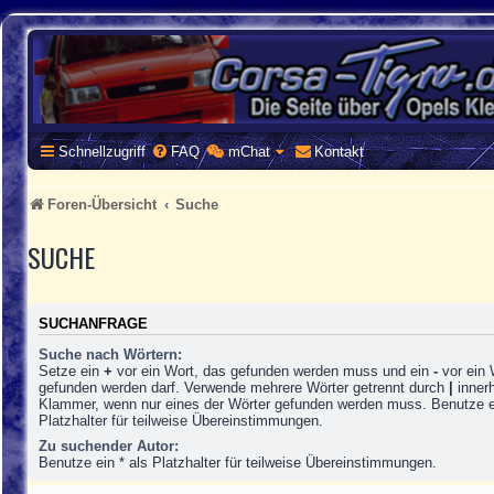
CORSA-TIGRA.DE
Homepage und Forum rund um Opel Corsa und Tigra
Schnellzugriff
FAQ
mChat
Kontakt
Foren-Übersicht
Suche
SUCHE
SUCHANFRAGE
Suche nach Wörtern:
Setze ein
+
vor ein Wort, das gefunden werden muss und ein
-
vor ein 
gefunden werden darf. Verwende mehrere Wörter getrennt durch
|
innerh
Klammer, wenn nur eines der Wörter gefunden werden muss. Benutze ei
Platzhalter für teilweise Übereinstimmungen.
Zu suchender Autor:
Benutze ein * als Platzhalter für teilweise Übereinstimmungen.