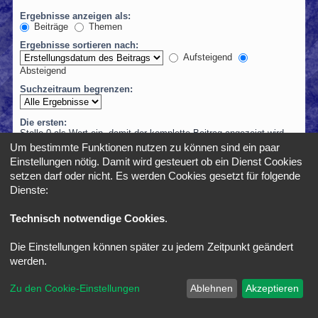
Ergebnisse anzeigen als:
Beiträge
Themen
Ergebnisse sortieren nach:
Aufsteigend
Absteigend
Suchzeitraum begrenzen:
Die ersten:
Stelle 0 als Wert ein, damit der komplette Beitrag angezeigt wird.
Zeichen der Beiträge anzeigen
Um bestimmte Funktionen nutzen zu können sind ein paar
Einstellungen nötig. Damit wird gesteuert ob ein Dienst Cookies
setzen darf oder nicht. Es werden Cookies gesetzt für folgende
Dienste:
Foren-Übersicht
Alle Zeiten sind
UTC+02:00
Technisch notwendige Cookies
.
Die Einstellungen können später zu jedem Zeitpunkt geändert
*
SE Gamer Style by
phpBB Styles
werden.
Powered by
phpBB
® Forum Software © phpBB Limited
Zu den Cookie-Einstellungen
Ablehnen
Akzeptieren
Deutsche Übersetzung durch
phpBB.de
Datenschutz
|
Nutzungsbedingungen