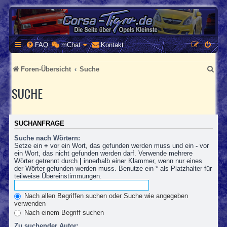
CORSA-TIGRA.DE
Homepage und Forum rund um Opel Corsa und Tigra
FAQ
mChat
Kontakt
S
Foren-Übersicht
Suche
u
SUCHE
c
h
SUCHANFRAGE
e
Suche nach Wörtern:
Setze ein
+
vor ein Wort, das gefunden werden muss und ein
-
vor
ein Wort, das nicht gefunden werden darf. Verwende mehrere
Wörter getrennt durch
|
innerhalb einer Klammer, wenn nur eines
der Wörter gefunden werden muss. Benutze ein * als Platzhalter für
teilweise Übereinstimmungen.
Nach allen Begriffen suchen oder Suche wie angegeben
verwenden
Nach einem Begriff suchen
Zu suchender Autor: