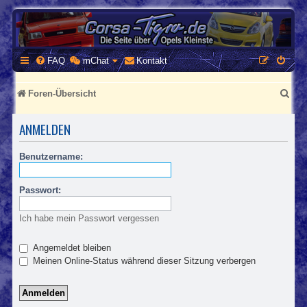
CORSA-TIGRA.DE
Homepage und Forum rund um Opel Corsa und Tigra
FAQ
mChat
Kontakt
S
Foren-Übersicht
u
ANMELDEN
c
h
Benutzername:
e
Passwort:
Ich habe mein Passwort vergessen
Angemeldet bleiben
Meinen Online-Status während dieser Sitzung verbergen