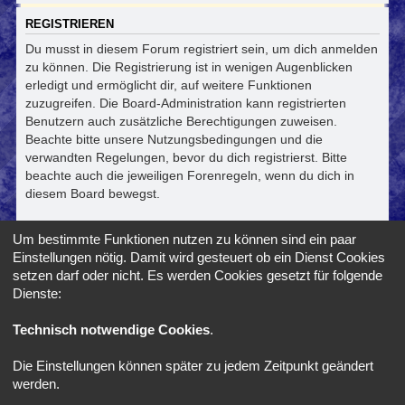
REGISTRIEREN
Du musst in diesem Forum registriert sein, um dich anmelden
zu können. Die Registrierung ist in wenigen Augenblicken
erledigt und ermöglicht dir, auf weitere Funktionen
zuzugreifen. Die Board-Administration kann registrierten
Benutzern auch zusätzliche Berechtigungen zuweisen.
Beachte bitte unsere Nutzungsbedingungen und die
verwandten Regelungen, bevor du dich registrierst. Bitte
beachte auch die jeweiligen Forenregeln, wenn du dich in
diesem Board bewegst.
Nutzungsbedingungen
|
Datenschutzerklärung
Um bestimmte Funktionen nutzen zu können sind ein paar
Einstellungen nötig. Damit wird gesteuert ob ein Dienst Cookies
Registrieren
setzen darf oder nicht. Es werden Cookies gesetzt für folgende
Dienste:
Foren-Übersicht
Alle Zeiten sind
UTC+02:00
Technisch notwendige Cookies
.
Die Einstellungen können später zu jedem Zeitpunkt geändert
*
SE Gamer Style by
phpBB Styles
werden.