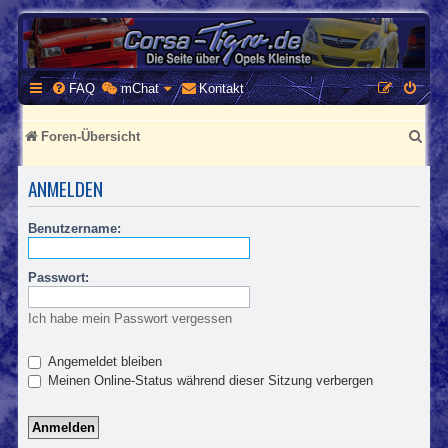
CORSA-TIGRA.DE
Homepage und Forum rund um Opel Corsa und Tigra
FAQ
mChat
Kontakt
S
Foren-Übersicht
u
ANMELDEN
c
h
Benutzername:
e
Passwort:
Ich habe mein Passwort vergessen
Angemeldet bleiben
Meinen Online-Status während dieser Sitzung verbergen