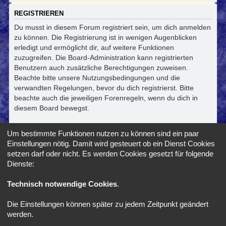
REGISTRIEREN
Du musst in diesem Forum registriert sein, um dich anmelden
zu können. Die Registrierung ist in wenigen Augenblicken
erledigt und ermöglicht dir, auf weitere Funktionen
zuzugreifen. Die Board-Administration kann registrierten
Benutzern auch zusätzliche Berechtigungen zuweisen.
Beachte bitte unsere Nutzungsbedingungen und die
verwandten Regelungen, bevor du dich registrierst. Bitte
beachte auch die jeweiligen Forenregeln, wenn du dich in
diesem Board bewegst.
Nutzungsbedingungen
|
Datenschutzerklärung
Um bestimmte Funktionen nutzen zu können sind ein paar
Einstellungen nötig. Damit wird gesteuert ob ein Dienst Cookies
Registrieren
setzen darf oder nicht. Es werden Cookies gesetzt für folgende
Dienste:
Foren-Übersicht
Alle Zeiten sind
UTC+02:00
Technisch notwendige Cookies
.
Die Einstellungen können später zu jedem Zeitpunkt geändert
*
SE Gamer Style by
phpBB Styles
werden.