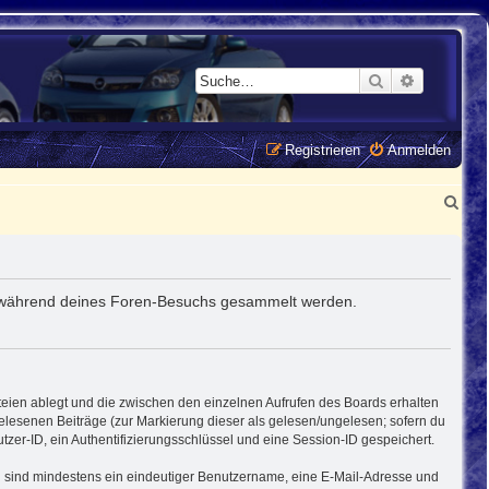
Suche
Erweiterte
Registrieren
Anmelden
S
u
c
h
 die während deines Foren-Besuchs gesammelt werden.
e
teien ablegt und die zwischen den einzelnen Aufrufen des Boards erhalten
 gelesenen Beiträge (zur Markierung dieser als gelesen/ungelesen; sofern du
zer-ID, ein Authentifizierungsschlüssel und eine Session-ID gespeichert.
ung sind mindestens ein eindeutiger Benutzername, eine E-Mail-Adresse und