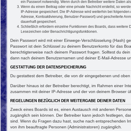
ein Passwort notwendig. Wenn durch den Betreiber weitere Daten als n
Wenn du einen Beitrag oder eine private Nachricht erstellst, so werd
IP-Adresse gespeichert. Die IP-Adresse wird weiterhin bei folgende
Adresse, Kontoaktivierung, Benutzer-Passwort) und gescheiterte Anm
dauerhaft gespeichert.
Schließlich erfordern einzelne Funktionen des Boards, dass weitere
Lesezeichen oder Benachrichtigungsfunktionen.
Dein Passwort wird mit einer Einwege-Verschlüsselung (Hash) ges
Passwort ist dein Schlüssel zu deinem Benutzerkonto für das Boa
berechtigterweise nach deinem Passwort fragen. Solltest du dei
dann nach deinem Benutzernamen und deiner E-Mail-Adresse und 
GESTATTUNG DER DATENSPEICHERUNG
Du gestattest dem Betreiber, die von dir eingegebenen und oben
Darüber hinaus ist der Betreiber berechtigt, im Rahmen einer In
zusammen mit deiner IP-Adresse und der von deinem Browser über
REGELUNGEN BEZÜGLICH DER WEITERGABE DEINER DATEN
Zweck eines Boards ist es, einen Austausch mit anderen Personen z
zugänglich sein können. Der Betreiber kann jedoch festlegen, das
sind. Wenn du Fragen dazu hast, suche nach entsprechenden Info
von ihm beauftragte Personen (Administratoren) zugänglich.