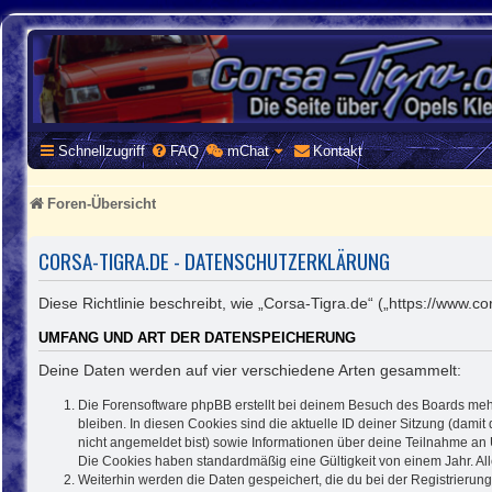
CORSA-TIGRA.DE
Homepage und Forum rund um Opel Corsa und Tigra
Schnellzugriff
FAQ
mChat
Kontakt
Foren-Übersicht
CORSA-TIGRA.DE - DATENSCHUTZERKLÄRUNG
Diese Richtlinie beschreibt, wie „Corsa-Tigra.de“ („https://www
UMFANG UND ART DER DATENSPEICHERUNG
Deine Daten werden auf vier verschiedene Arten gesammelt:
Die Forensoftware phpBB erstellt bei deinem Besuch des Boards mehr
bleiben. In diesen Cookies sind die aktuelle ID deiner Sitzung (dami
nicht angemeldet bist) sowie Informationen über deine Teilnahme an 
Die Cookies haben standardmäßig eine Gültigkeit von einem Jahr. All
Weiterhin werden die Daten gespeichert, die du bei der Registrierun