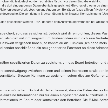
otwendig festgelegt wurden, so ist dies für dich vor deren Eingabe ersichtlich.
en die dort eingegebenen Daten ebenfalls gespeichert. Gleiches gilt, wenn du einen
n Aktionen gespeichert: Löschen und Ändern von Beiträgen (dazu zählen Private Na
eldeversuche. Die von deinem Browser übermittelte Browser-Kennzeichnung (User Ag
 Daten gespeichert werden. Dazu gehören dein Abstimmungsverhalten bei Umfragen, 
peichert, so dass es sicher ist. Jedoch wird dir empfohlen, dieses Pa
rd, also geh mit ihm sorgsam um. Insbesondere wird dich kein Vertreter
n Passwort vergessen haben, so kannst du die Funktion „Ich habe mein
sendet anschließend ein neu generiertes Passwort an diese Adresse,
 näher spezifizierten Daten zu speichern, um das Board betreiben und
teressenabwägung zwischen deinen und seinen Interessen sowie den Int
mittelter Browser-Kennung zu speichern, sofern dies zur Gefahrenabw
u ermöglichen. Du bist dir daher bewusst, dass die Daten deines Profils
s einzelne Informationen nur für einen eingeschränkten Nutzerkreis (z. 
rmationen im Forum oder kontaktiere den Betreiber. Die E-Mail-Adresse