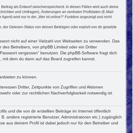
 Beitrag als Entwurf zwischenspeicherst. In diesen Fällen wird auch deine
chrichten und Umfragen), Änderungen an zentralen Profildaten (E-Mail-
ent) wird nur in der „Wer ist online?“-Funktion angezeigt und nicht
der Gelesen-Status von deinen Beiträgen oder explizit von dir gesetzte
sswort nicht auf einer Vielzahl von Webseiten zu verwenden. Das
 des Betreibers, von phpBB Limited oder ein Dritter
 Passwort vergessen“ benutzen. Die phpBB-Software fragt dich
 mit dem du dann auf das Board zugreifen kannst.
 anbieten zu können.
eressen Dritter, Zeitpunkte von Zugriffen und Aktionen
ehr oder zur rechtlichen Nachverfolgbarkeit notwendig ist.
 und die von dir erstellten Beiträge im Internet öffentlich
B. andere registrierte Benutzer, Administratoren etc.) zugänglich
 aus deinem Profil ist dabei jedoch nur für den Betreiber und