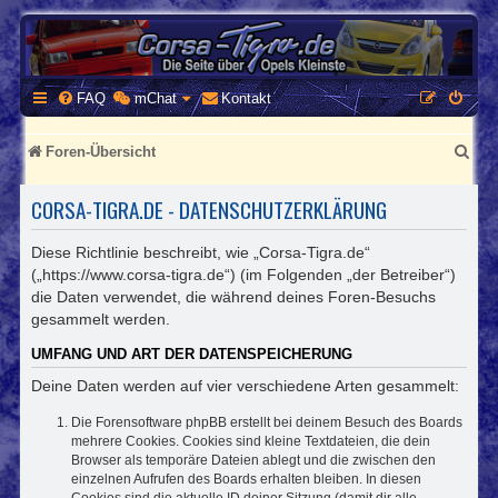
CORSA-TIGRA.DE
Homepage und Forum rund um Opel Corsa und Tigra
FAQ
mChat
Kontakt
S
Foren-Übersicht
u
CORSA-TIGRA.DE - DATENSCHUTZERKLÄRUNG
c
h
Diese Richtlinie beschreibt, wie „Corsa-Tigra.de“
(„https://www.corsa-tigra.de“) (im Folgenden „der Betreiber“)
e
die Daten verwendet, die während deines Foren-Besuchs
gesammelt werden.
UMFANG UND ART DER DATENSPEICHERUNG
Deine Daten werden auf vier verschiedene Arten gesammelt:
Die Forensoftware phpBB erstellt bei deinem Besuch des Boards
mehrere Cookies. Cookies sind kleine Textdateien, die dein
Browser als temporäre Dateien ablegt und die zwischen den
einzelnen Aufrufen des Boards erhalten bleiben. In diesen
Cookies sind die aktuelle ID deiner Sitzung (damit dir alle