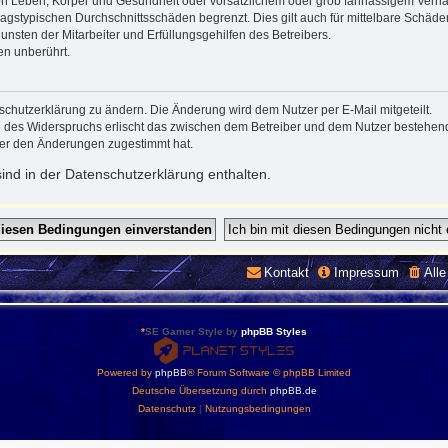
n Leben, Körper und Gesundheit oder vorsätzlichem oder grob fahrlässigem Verhalt
agstypischen Durchschnittsschäden begrenzt. Dies gilt auch für mittelbare Schä
nsten der Mitarbeiter und Erfüllungsgehilfen des Betreibers.
en unberührt.
schutzerklärung zu ändern. Die Änderung wird dem Nutzer per E-Mail mitgeteilt.
e des Widerspruchs erlischt das zwischen dem Betreiber und dem Nutzer bestehende
zer den Änderungen zugestimmt hat.
nd in der Datenschutzerklärung enthalten.
Kontakt
Impressum
All
*
SE Gamer Style by
phpBB Styles
Powered by
phpBB
® Forum Software © phpBB Limited
Deutsche Übersetzung durch
phpBB.de
Datenschutz
|
Nutzungsbedingungen