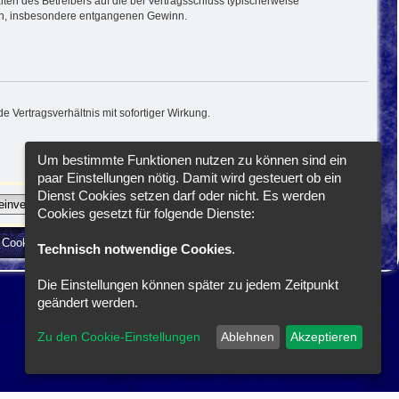
en des Betreibers auf die bei Vertragsschluss typischerweise
den, insbesondere entgangenen Gewinn.
 Vertragsverhältnis mit sofortiger Wirkung.
Um bestimmte Funktionen nutzen zu können sind ein
paar Einstellungen nötig. Damit wird gesteuert ob ein
Dienst Cookies setzen darf oder nicht. Es werden
Cookies gesetzt für folgende Dienste:
e Cookies löschen
Cookie-Einstellungen
Alle Zeiten sind
UTC+02:00
Technisch notwendige Cookies
.
Die Einstellungen können später zu jedem Zeitpunkt
geändert werden.
Zu den Cookie-Einstellungen
Ablehnen
Akzeptieren