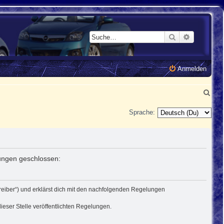
Suche
Erweiterte
Anmelden
S
u
Sprache:
c
h
e
lungen geschlossen:
treiber“) und erklärst dich mit den nachfolgenden Regelungen
ieser Stelle veröffentlichten Regelungen.