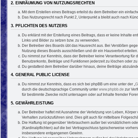
2. EINRÄUMUNG VON NUTZUNGSRECHTEN
Mit dem Erstellen eines Beitrags erteilst du dem Betreiber ein einfa
Das Nutzungsrecht nach Punkt 2, Unterpunkt a bleibt auch nach Kün
3. PFLICHTEN DES NUTZERS
Du erklärst mit der Erstellung eines Beitrags, dass er keine Inhalte 
Links und Bilder zu setzen bzw. zu verwenden.
Der Betreiber des Boards übt das Hausrecht aus. Bei Verstößen geg
Nutzung dieses Boards ausschließen und dir ein Hausverbot erteilen.
Du nimmst zur Kenntnis, dass der Betreiber keine Verantwortung für di
Benutzerkonto, Beiträge und Funktionen jederzeit zu löschen oder zu
Du gestattest dem Betreiber darüber hinaus, deine Beiträge abzuände
4. GENERAL PUBLIC LICENSE
Du nimmst zur Kenntnis, dass es sich bei phpBB um eine unter der „
G
durch die deutschsprachige Community unter
www.phpbb.de
zur Verf
für bestimmte Zwecke nicht untersagen oder auf Inhalte fremder Fore
5. GEWÄHRLEISTUNG
Der Betreiber haftet mit Ausnahme der Verletzung von Leben, Körper u
Verhalten zurückzuführen sind. Dies gilt auch für mittelbare Folge
Die Haftung ist gegenüber Verbrauchern außer bei vorsätzlichem ode
(Kardinalpflichten) auf die bei Vertragsschluss typischerweise vorh
insbesondere entgangenen Gewinn.