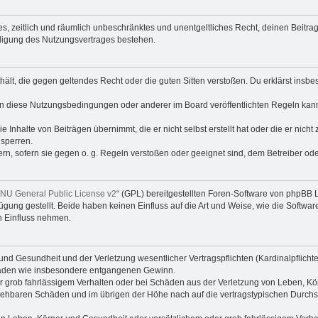
ches, zeitlich und räumlich unbeschränktes und unentgeltliches Recht, deinen Beit
digung des Nutzungsvertrages bestehen.
enthält, die gegen geltendes Recht oder die guten Sitten verstoßen. Du erklärst ins
en diese Nutzungsbedingungen oder anderer im Board veröffentlichten Regeln kan
e Inhalte von Beiträgen übernimmt, die er nicht selbst erstellt hat oder die er nic
 sperren.
rn, sofern sie gegen o. g. Regeln verstoßen oder geeignet sind, dem Betreiber o
NU General Public License v2
“ (GPL) bereitgestellten Foren-Software von phpBB L
ügung gestellt. Beide haben keinen Einfluss auf die Art und Weise, wie die Soft
n Einfluss nehmen.
nd Gesundheit und der Verletzung wesentlicher Vertragspflichten (Kardinalpflichten
schäden wie insbesondere entgangenen Gewinn.
r grob fahrlässigem Verhalten oder bei Schäden aus der Verletzung von Leben, Kör
ersehbaren Schäden und im übrigen der Höhe nach auf die vertragstypischen Durchsc