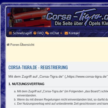
CORSA-TIGRA.DE
Homepage und Forum rund um Opel Corsa und Tigra
Schnellzugriff
FAQ
mChat
Kontakt
Foren-Übersicht
CORSA-TIGRA.DE - REGISTRIERUNG
Mit dem Zugriff auf „Corsa-Tigra.de“ („https://www.corsa-tigra.d
1. NUTZUNGSVERTRAG
Mit dem Zugriff auf „Corsa-Tigra.de“ (im Folgenden „das Board“) sch
einverstanden.
Wenn du mit diesen Regelungen nicht einverstanden bist, so darfst du
Der Nutzungsvertrag wird auf unbestimmte Zeit geschlossen und kann 