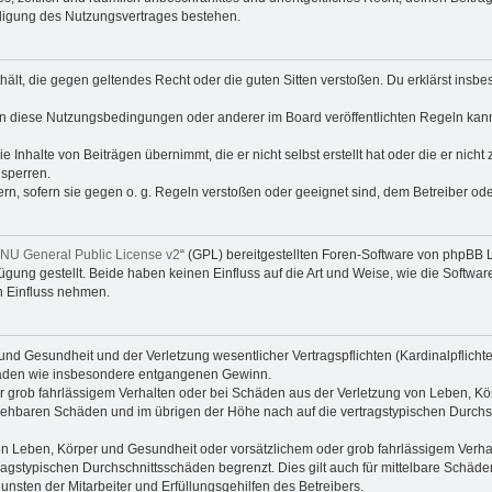
digung des Nutzungsvertrages bestehen.
enthält, die gegen geltendes Recht oder die guten Sitten verstoßen. Du erklärst ins
en diese Nutzungsbedingungen oder anderer im Board veröffentlichten Regeln kan
e Inhalte von Beiträgen übernimmt, die er nicht selbst erstellt hat oder die er nic
 sperren.
rn, sofern sie gegen o. g. Regeln verstoßen oder geeignet sind, dem Betreiber o
NU General Public License v2
“ (GPL) bereitgestellten Foren-Software von phpBB L
ügung gestellt. Beide haben keinen Einfluss auf die Art und Weise, wie die Soft
n Einfluss nehmen.
nd Gesundheit und der Verletzung wesentlicher Vertragspflichten (Kardinalpflichten
schäden wie insbesondere entgangenen Gewinn.
r grob fahrlässigem Verhalten oder bei Schäden aus der Verletzung von Leben, Kör
ersehbaren Schäden und im übrigen der Höhe nach auf die vertragstypischen Durchsc
n Leben, Körper und Gesundheit oder vorsätzlichem oder grob fahrlässigem Verhalt
agstypischen Durchschnittsschäden begrenzt. Dies gilt auch für mittelbare Schä
nsten der Mitarbeiter und Erfüllungsgehilfen des Betreibers.