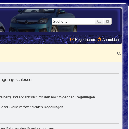
Suche
Erweiterte
Registrieren
Anmelden
S
u
c
h
lungen geschlossen:
e
treiber“) und erklärst dich mit den nachfolgenden Regelungen
ieser Stelle veröffentlichten Regelungen.
rag im Rahmen des Boards zu nutzen.