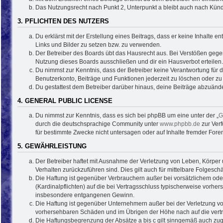
Das Nutzungsrecht nach Punkt 2, Unterpunkt a bleibt auch nach Kün
3. PFLICHTEN DES NUTZERS
Du erklärst mit der Erstellung eines Beitrags, dass er keine Inhalte 
Links und Bilder zu setzen bzw. zu verwenden.
Der Betreiber des Boards übt das Hausrecht aus. Bei Verstößen geg
Nutzung dieses Boards ausschließen und dir ein Hausverbot erteilen.
Du nimmst zur Kenntnis, dass der Betreiber keine Verantwortung für di
Benutzerkonto, Beiträge und Funktionen jederzeit zu löschen oder zu
Du gestattest dem Betreiber darüber hinaus, deine Beiträge abzuände
4. GENERAL PUBLIC LICENSE
Du nimmst zur Kenntnis, dass es sich bei phpBB um eine unter der „
G
durch die deutschsprachige Community unter
www.phpbb.de
zur Verf
für bestimmte Zwecke nicht untersagen oder auf Inhalte fremder Fore
5. GEWÄHRLEISTUNG
Der Betreiber haftet mit Ausnahme der Verletzung von Leben, Körper u
Verhalten zurückzuführen sind. Dies gilt auch für mittelbare Folge
Die Haftung ist gegenüber Verbrauchern außer bei vorsätzlichem ode
(Kardinalpflichten) auf die bei Vertragsschluss typischerweise vorh
insbesondere entgangenen Gewinn.
Die Haftung ist gegenüber Unternehmern außer bei der Verletzung vo
vorhersehbaren Schäden und im Übrigen der Höhe nach auf die vertr
Die Haftungsbegrenzung der Absätze a bis c gilt sinngemäß auch zugu