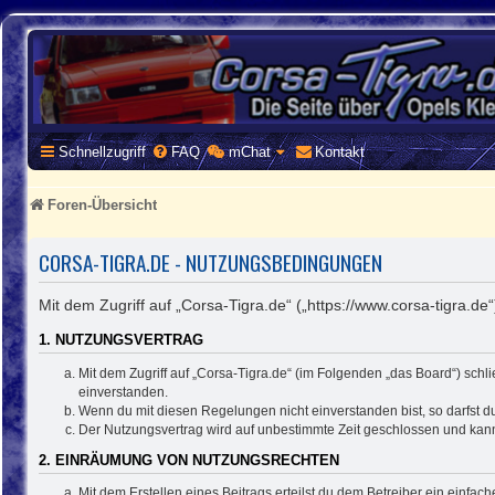
CORSA-TIGRA.DE
Homepage und Forum rund um Opel Corsa und Tigra
Schnellzugriff
FAQ
mChat
Kontakt
Foren-Übersicht
CORSA-TIGRA.DE - NUTZUNGSBEDINGUNGEN
Mit dem Zugriff auf „Corsa-Tigra.de“ („https://www.corsa-tigra.d
1. NUTZUNGSVERTRAG
Mit dem Zugriff auf „Corsa-Tigra.de“ (im Folgenden „das Board“) sch
einverstanden.
Wenn du mit diesen Regelungen nicht einverstanden bist, so darfst du
Der Nutzungsvertrag wird auf unbestimmte Zeit geschlossen und kann 
2. EINRÄUMUNG VON NUTZUNGSRECHTEN
Mit dem Erstellen eines Beitrags erteilst du dem Betreiber ein einfa