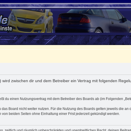
e“) wird zwischen dir und dem Betreiber ein Vertrag mit folgenden Rege
ließt du einen Nutzungsvertrag mit dem Betreiber des Boards ab (im Folgenden „Be
 das Board nicht weiter nutzen. Für die Nutzung des Boards gelten jeweils die an d
von beiden Seiten ohne Einhaltung einer Frist jederzeit gekündigt werden.
ches, zeitlich und räumlich unbeschränktes und unentgeltliches Recht, deinen Beit