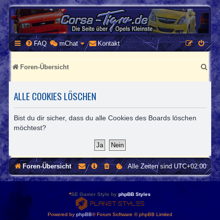
CORSA-TIGRA.DE
Homepage und Forum rund um Opel Corsa und Tigra
FAQ
mChat
Kontakt
S
Foren-Übersicht
u
ALLE COOKIES LÖSCHEN
c
h
Bist du dir sicher, dass du alle Cookies des Boards löschen
e
möchtest?
Foren-Übersicht
Alle Zeiten sind
UTC+02:00
*
SE Gamer Style by
phpBB Styles
Powered by
phpBB
® Forum Software © phpBB Limited