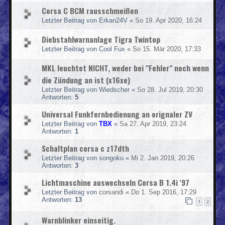
Corsa C BCM rausschmeißen
Letzter Beitrag von
Erkan24V
«
So 19. Apr 2020, 16:24
Diebstahlwarnanlage Tigra Twintop
Letzter Beitrag von
Cool Fux
«
So 15. Mär 2020, 17:33
MKL leuchtet NICHT, weder bei "Fehler" noch wenn
die Zündung an ist (x16xe)
Letzter Beitrag von
Wiedscher
«
So 28. Jul 2019, 20:30
Antworten:
5
Universal Funkfernbedienung an orignaler ZV
Letzter Beitrag von
TBX
«
Sa 27. Apr 2019, 23:24
Antworten:
1
Schaltplan corsa c z17dth
Letzter Beitrag von
songoku
«
Mi 2. Jan 2019, 20:26
Antworten:
3
Lichtmaschine auswechseln Corsa B 1.4i '97
Letzter Beitrag von
corsandi
«
Do 1. Sep 2016, 17:29
Antworten:
13
1
2
Warnblinker einseitig.