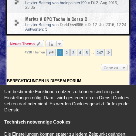
Letzter Beitrag von
brainpainter199
«
Di 2. Aug 2016,
23:35
Meriva A OPC Tacho in Corsa C
Letzter Beitrag von
DarkDevil666
«
Di 12. Jul 2016, 12:24
Antworten:
5
Neues Thema
Seite
1
von
247
1
2
3
4
5
247
Nächste
4938 Themen
…
Gehe zu
BERECHTIGUNGEN IN DIESEM FORUM
Du darfst
keine
neuen Themen in diesem Forum erstellen.
Um bestimmte Funktionen nutzen zu können sind ein paar
Du darfst
keine
Antworten zu Themen in diesem Forum erstellen.
Einstellungen nötig. Damit wird gesteuert ob ein Dienst Cookies
Du darfst deine Beiträge in diesem Forum
nicht
ändern.
Du darfst deine Beiträge in diesem Forum
nicht
löschen.
setzen darf oder nicht. Es werden Cookies gesetzt für folgende
Du darfst
keine
Dateianhänge in diesem Forum erstellen.
Dienste:
Foren-Übersicht
Alle Zeiten sind
UTC+02:00
Technisch notwendige Cookies
.
Die Einstellungen können später zu jedem Zeitpunkt geändert
*
SE Gamer Style by
phpBB Styles