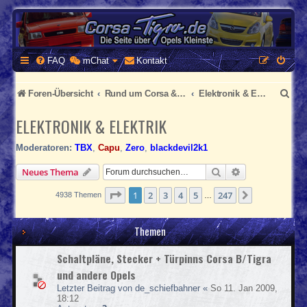
CORSA-TIGRA.DE
Homepage und Forum rund um Opel Corsa und Tigra
FAQ
mChat
Kontakt
S
Foren-Übersicht
Rund um Corsa & Tigra
Elektronik & Elektrik
u
ELEKTRONIK & ELEKTRIK
c
Moderatoren:
TBX
,
Capu
,
Zero
,
blackdevil2k1
h
Suche
Erweiterte Suc
Neues Thema
e
Seite
1
von
247
1
2
3
4
5
247
Nächste
4938 Themen
…
Themen
Schaltpläne, Stecker + Türpinns Corsa B/Tigra
und andere Opels
Letzter Beitrag von
de_schiefbahner
«
So 11. Jan 2009,
18:12