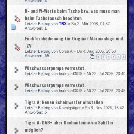
Antworten:
3
K- und W-Werte beim Tacho bzw. was muss man
beim Tachotausch beachten
Letzter Beitrag von
TBX
«
So 2. Mär 2008, 01:57
Antworten:
1
Funkfernbedienung für Original-Alarmanlage und
-ZV
Letzter Beitrag von
Corsa A
«
Do 4. Aug 2005, 20:50
Antworten:
59
1
2
3
4
5
6
Wischwasserpumpe verrostet.
Letzter Beitrag von
burkhard3018
«
Mi 22. Jul 2026, 20:49
Wischwasserpumpe verrostet.
Letzter Beitrag von
burkhard3018
«
Mi 22. Jul 2026, 20:48
Tigra A: Neuen Scheinwerfer einstellen
Letzter Beitrag von
Koenigstiger
«
So 9. Nov 2025, 15:42
Antworten:
5
Tigra A: DAB+ über Dachantenne via Splitter
möglich?