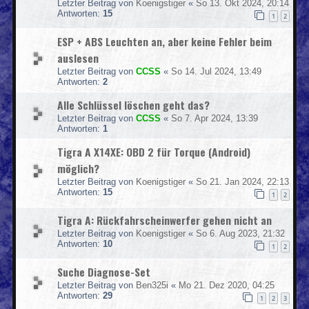
Letzter Beitrag von
Koenigstiger
«
So 13. Okt 2024, 20:14
Antworten:
15
1
2
ESP + ABS Leuchten an, aber keine Fehler beim
auslesen
Letzter Beitrag von
CCSS
«
So 14. Jul 2024, 13:49
Antworten:
2
Alle Schlüssel löschen geht das?
Letzter Beitrag von
CCSS
«
So 7. Apr 2024, 13:39
Antworten:
1
Tigra A X14XE: OBD 2 für Torque (Android)
möglich?
Letzter Beitrag von
Koenigstiger
«
So 21. Jan 2024, 22:13
Antworten:
15
1
2
Tigra A: Rückfahrscheinwerfer gehen nicht an
Letzter Beitrag von
Koenigstiger
«
So 6. Aug 2023, 21:32
Antworten:
10
1
2
Suche Diagnose-Set
Letzter Beitrag von
Ben325i
«
Mo 21. Dez 2020, 04:25
Antworten:
29
1
2
3