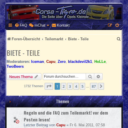
CORSA-TIGRA.DE
Homepage und Forum rund um Opel Corsa und Tigra
FAQ
mChat
Kontakt
S
Foren-Übersicht
Teilemarkt
Biete - Teile
u
BIETE - TEILE
c
Moderatoren:
Iceman
,
Capu
,
Zero
,
blackdevil2k1
,
HoLLe
,
h
TwoBeers
e
Suche
Erweiterte Suc
Neues Thema
Seite
1
von
87
1
2
3
4
5
87
Nächste
1732 Themen
…
Themen
Regeln und die FAQ zum Teilemarkt! vor dem
Posten lesen!
Letzter Beitrag von
Capu
«
Fr 6. Mai 2011, 07:58