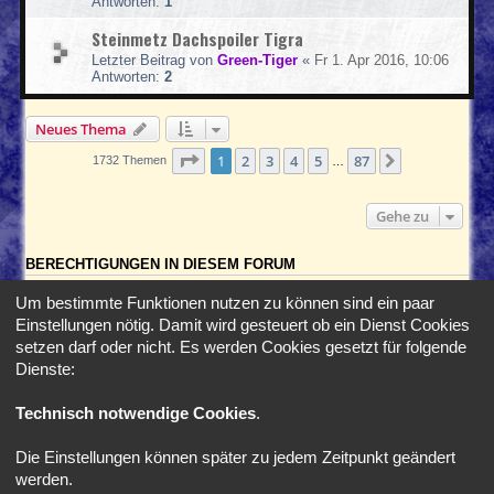
Antworten:
1
Steinmetz Dachspoiler Tigra
Letzter Beitrag von
Green-Tiger
«
Fr 1. Apr 2016, 10:06
Antworten:
2
Neues Thema
Seite
1
von
87
1
2
3
4
5
87
Nächste
1732 Themen
…
Gehe zu
BERECHTIGUNGEN IN DIESEM FORUM
Du darfst
keine
neuen Themen in diesem Forum erstellen.
Um bestimmte Funktionen nutzen zu können sind ein paar
Du darfst
keine
Antworten zu Themen in diesem Forum erstellen.
Einstellungen nötig. Damit wird gesteuert ob ein Dienst Cookies
Du darfst deine Beiträge in diesem Forum
nicht
ändern.
Du darfst deine Beiträge in diesem Forum
nicht
löschen.
setzen darf oder nicht. Es werden Cookies gesetzt für folgende
Du darfst
keine
Dateianhänge in diesem Forum erstellen.
Dienste:
Foren-Übersicht
Alle Zeiten sind
UTC+02:00
Technisch notwendige Cookies
.
Die Einstellungen können später zu jedem Zeitpunkt geändert
*
SE Gamer Style by
phpBB Styles
werden.