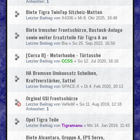
Antworten:
1
Biete Tigra TwinTop Sitzheiz-Matten
Letzter Beitrag von
X4336
«
Mi 8. Okt 2025, 18:48
Biete Irmscher Frontschürze, Bastuck-Anlage
sowie weiter Ersatzteile für Tigra A an
Letzter Beitrag von
Bia
«
So 25. Sep 2022, 16:50
[Corsa B] - Motorhaube - Türtasche
Letzter Beitrag von
CCSS
«
So 12. Jul 2020, 16:16
HA Bremsen Umbausatz Scheiben,
Kraftverstärker, Sattel
Letzter Beitrag von
SPACE-X
«
Di 4. Feb 2020, 20:13
Orginal GSI Frontschürze
Letzter Beitrag von
VeNoM
«
So 11. Aug 2019, 12:18
Antworten:
1
Opel Tigra Teile
Letzter Beitrag von
Tigramanu
«
Mo 14. Jan 2019, 11:43
Biete Alcantara, Gruppe A, EPS Servo,