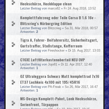
Heckschürze, Heckklappe clean
Letzter Beitrag von
marco82
«
Fr 24. Aug 2018, 13:52
Komplettfahrzeug oder Teile Corsa B 1.6 16v -
Blitzcrieg's Nürburgring Edition
Letzter Beitrag von
Blitzcrieg
«
Sa 31. Mär 2018, 00:57
Antworten:
2
Tigra A, Fahrer- Beifahrersitz, Sicherheitsgurt,
Gurtstraffer, Stoßstange, Kofferraum
Letzter Beitrag von
Fireshocker
«
Di 15. Aug 2017, 13:03
C16XE Luftfilterkastenoberteil NEU OVP
Letzter Beitrag von
Jojo81
«
Di 11. Apr 2017, 12:40
Antworten:
1
OZ Ultraleggera Schwarz Matt komplettrad 7x16
ET37 Lochkeis 4x100 mit 195/45R16
Letzter Beitrag von
PA-Freak
«
So 26. Mär 2017, 16:47
Antworten:
1
MS-Design Komplett-Paket, Lenk Heckschürze,
Serienfront, Türpappen