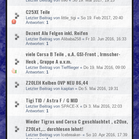
Letzter Beitrag von
ti96
«
So 19. Mär 2017, 19:15
C25XE Teile
Letzter Beitrag von
little_tigi
«
So 19. Feb 2017, 20:40
Antworten:
1
Dezent Alu Felgen inkl. Reifen
Letzter Beitrag von
Alibaba258
«
Fr 10. Jun 2016, 16:33
Antworten:
1
viele Corsa B Teile , u.A. GSI-Front , Irmscher-
Heck , Gruppe A u.v.m.
Letzter Beitrag von
Tiefflieger
«
Do 19. Mai 2016, 09:00
Antworten:
1
Z20LEH Kolben OVP NEU 86,44
Letzter Beitrag von
kaiplan
«
Do 5. Mai 2016, 19:31
Tigi TID / Astra F / G MID
Letzter Beitrag von
SPACE-X
«
Di 3. Mai 2016, 22:03
Antworten:
1
Wieder Tigras und Corsa C geschlachtet , c20xe,
Z20Let,... durchlesen lohnt!
Letzter Beitrag von
Icebreaker-
«
So 10. Apr 2016, 17:39