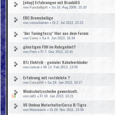
[ebay] Erfahrungen mit Braubi63
von
Fussballgott
»
So 16. Aug 2009, 15:20
EBC Bremsbeläge
von
corsa-luenen
»
Di 2. Jul 2013, 23:23
"der Tuningfuzzy" Hier aus dem Forum
von
Corex
»
Sa 8. Jun 2013, 16:34
günstigen FOH im Ruhrgebiet?
von
Finni
»
Fr 7. Dez 2012, 22:41
Kfz Elektrik - genialer Kabelverbinder
von
convar
»
Mi 13. Feb 2013, 13:05
Erfahrung mit rostdelete ?
von
Corsa204
»
Sa 19. Jan 2013, 19:27
Windschutzscheibe gewechselt.
von
ralf1
»
Fr 18. Jan 2013, 10:21
V6 Umbau MotorhalterCorsa B/Tigra
von
Miststueck
»
Di 29. Nov 2011, 23:09