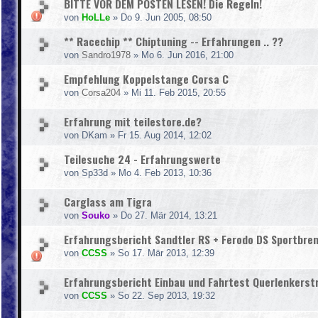
BITTE VOR DEM POSTEN LESEN! Die Regeln!
von
HoLLe
»
Do 9. Jun 2005, 08:50
** Racechip ** Chiptuning -- Erfahrungen .. ??
von
Sandro1978
»
Mo 6. Jun 2016, 21:00
Empfehlung Koppelstange Corsa C
von
Corsa204
»
Mi 11. Feb 2015, 20:55
Erfahrung mit teilestore.de?
von
DKam
»
Fr 15. Aug 2014, 12:02
Teilesuche 24 - Erfahrungswerte
von
Sp33d
»
Mo 4. Feb 2013, 10:36
Carglass am Tigra
von
Souko
»
Do 27. Mär 2014, 13:21
Erfahrungsbericht Sandtler RS + Ferodo DS Sportbre
von
CCSS
»
So 17. Mär 2013, 12:39
Erfahrungsbericht Einbau und Fahrtest Querlenkers
von
CCSS
»
So 22. Sep 2013, 19:32