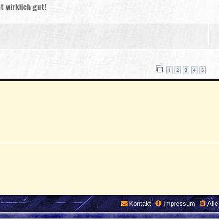
t wirklich gut!
1
2
3
4
5
Kontakt
Impressum
All