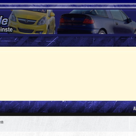
he
A
en