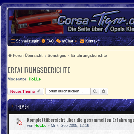
CORSA-TIGRA.DE
Homepage und Forum rund um Opel Corsa und Tigra
Schnellzugriff
FAQ
mChat
Kontakt
Foren-Übersicht
Sonstiges
Erfahrungsberichte
ERFAHRUNGSBERICHTE
Moderator:
HoLLe
Suche
Erweiterte Suc
Neues Thema
THEMEN
Komplettübersicht über die gesammelten Erfahrung
von
HoLLe
»
Mi 7. Sep 2005, 12:18