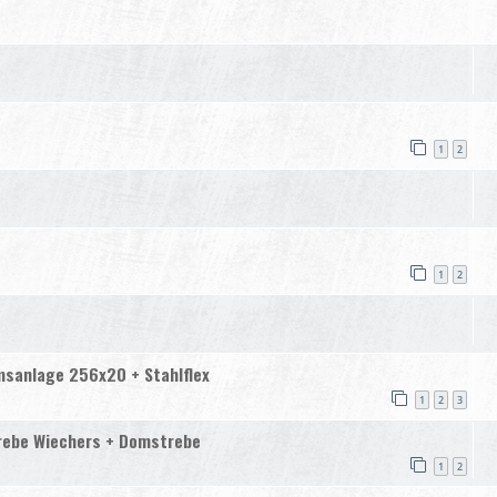
1
2
1
2
msanlage 256x20 + Stahlflex
1
2
3
trebe Wiechers + Domstrebe
1
2