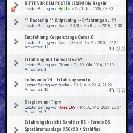
BITTE VOR DEM POSTEN LESEN! Die Regeln!
Letzter Beitrag von
HoLLe
«
Do 9. Jun 2005, 08:50
** Racechip ** Chiptuning -- Erfahrungen .. ??
Letzter Beitrag von
Sandro1978
«
Mo 6. Jun 2016, 21:00
Empfehlung Koppelstange Corsa C
Letzter Beitrag von
Corsa204
«
Mi 15. Apr 2015, 22:27
Antworten:
11
1
2
Erfahrung mit teilestore.de?
Letzter Beitrag von
DKam
«
Do 30. Okt 2014, 12:19
Antworten:
1
Teilesuche 24 - Erfahrungswerte
Letzter Beitrag von
fabrim
«
Sa 2. Aug 2014, 21:20
Antworten:
10
1
2
Carglass am Tigra
Letzter Beitrag von
Raser16V
«
Mo 31. Mär 2014, 16:37
Antworten:
7
Erfahrungsbericht Sandtler RS + Ferodo DS
Sportbremsanlage 256x20 + Stahlflex