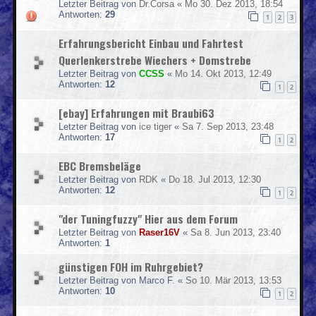
Letzter Beitrag von
Dr.Corsa
«
Mo 30. Dez 2013, 18:54
Antworten:
29
1
2
3
Erfahrungsbericht Einbau und Fahrtest
Querlenkerstrebe Wiechers + Domstrebe
Letzter Beitrag von
CCSS
«
Mo 14. Okt 2013, 12:49
Antworten:
12
1
2
[ebay] Erfahrungen mit Braubi63
Letzter Beitrag von
ice tiger
«
Sa 7. Sep 2013, 23:48
Antworten:
17
1
2
EBC Bremsbeläge
Letzter Beitrag von
RDK
«
Do 18. Jul 2013, 12:30
Antworten:
12
1
2
"der Tuningfuzzy" Hier aus dem Forum
Letzter Beitrag von
Raser16V
«
Sa 8. Jun 2013, 23:40
Antworten:
1
günstigen FOH im Ruhrgebiet?
Letzter Beitrag von
Marco F.
«
So 10. Mär 2013, 13:53
Antworten:
10
1
2