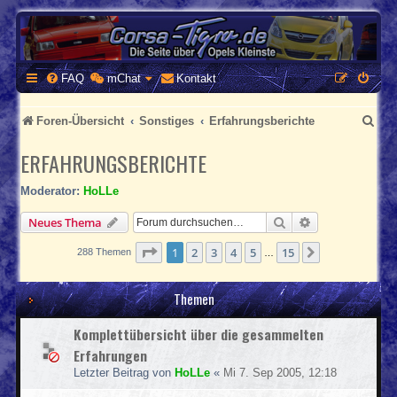
CORSA-TIGRA.DE
Homepage und Forum rund um Opel Corsa und Tigra
FAQ
mChat
Kontakt
S
Foren-Übersicht
Sonstiges
Erfahrungsberichte
u
ERFAHRUNGSBERICHTE
c
Moderator:
HoLLe
h
Suche
Erweiterte Suc
Neues Thema
e
Seite
1
von
15
1
2
3
4
5
15
Nächste
288 Themen
…
Themen
Komplettübersicht über die gesammelten
Erfahrungen
Letzter Beitrag von
HoLLe
«
Mi 7. Sep 2005, 12:18