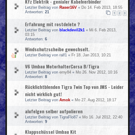
Kfz Elektrik - genialer Kabelverbinder
Letzter Beitrag von
Raser16V
«
Do 14. Feb 2013, 18:55
Antworten:
21
1
2
3
Erfahrung mit rostdelete ?
Letzter Beitrag von
blackdevil2k1
«
Mi 6. Feb 2013,
03:15
Antworten:
6
Windschutzscheibe gewechselt.
Letzter Beitrag von
ralf1
«
Fr 18. Jan 2013, 10:21
V6 Umbau MotorhalterCorsa B/Tigra
Letzter Beitrag von
erny84
«
Mo 26. Nov 2012, 10:16
Antworten:
8
Rücklichtblenden Tigra Twin Top von JMS - Leider
nicht wirklich gut!
Letzter Beitrag von
Amok
«
Mo 27. Aug 2012, 18:17
alufelgen selber aufpolieren
Letzter Beitrag von
TigraFlo87
«
Mo 16. Jul 2012, 22:40
Antworten:
9
Klappschüssel Umbau Kit