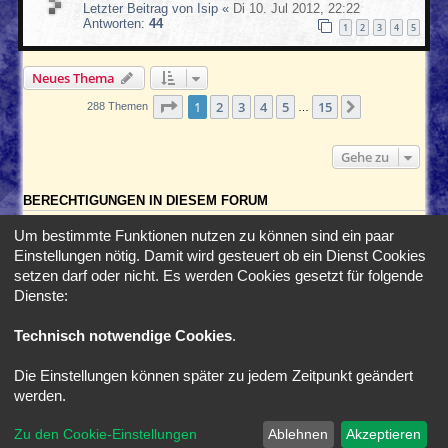
Letzter Beitrag von
Isip
«
Di 10. Jul 2012, 22:22
Antworten:
44
1
2
3
4
5
Neues Thema
Seite
1
von
15
1
2
3
4
5
15
Nächste
288 Themen
…
Gehe zu
BERECHTIGUNGEN IN DIESEM FORUM
Du darfst
keine
neuen Themen in diesem Forum erstellen.
Um bestimmte Funktionen nutzen zu können sind ein paar
Du darfst
keine
Antworten zu Themen in diesem Forum erstellen.
Einstellungen nötig. Damit wird gesteuert ob ein Dienst Cookies
Du darfst deine Beiträge in diesem Forum
nicht
ändern.
Du darfst deine Beiträge in diesem Forum
nicht
löschen.
setzen darf oder nicht. Es werden Cookies gesetzt für folgende
Du darfst
keine
Dateianhänge in diesem Forum erstellen.
Dienste:
Foren-Übersicht
Alle Zeiten sind
UTC+02:00
Technisch notwendige Cookies
.
Die Einstellungen können später zu jedem Zeitpunkt geändert
*
SE Gamer Style by
phpBB Styles
werden.
Powered by
phpBB
® Forum Software © phpBB Limited
Zu den Cookie-Einstellungen
Ablehnen
Akzeptieren
Deutsche Übersetzung durch
phpBB.de