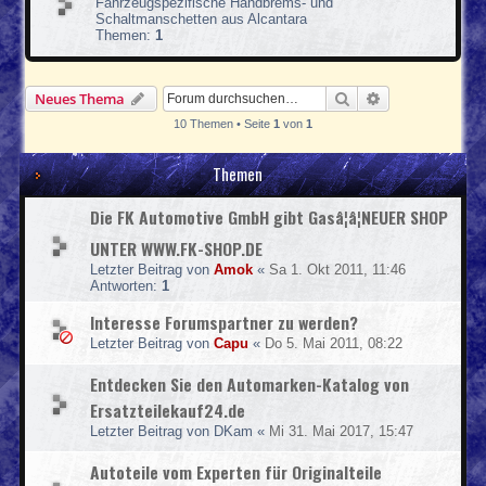
g
Fahrzeugspezifische Handbrems- und
e
o
f
Schaltmanschetten aus Alcantara
d
r
u
Themen:
1
-
s
z
N
a
z
i
-
y
c
Suche
Erweiterte Suc
t
Neues Thema
.
o
i
d
10 Themen • Seite
1
von
1
l
g
e
i
r
n
a
Themen
c
.
h
d
e
e
Die FK Automotive GmbH gibt Gasâ¦â¦NEUER SHOP
n
A
u
UNTER WWW.FK-SHOP.DE
f
Letzter Beitrag von
Amok
«
Sa 1. Okt 2011, 11:46
k
Antworten:
1
l
e
Interesse Forumspartner zu werden?
b
e
Letzter Beitrag von
Capu
«
Do 5. Mai 2011, 08:22
r
s
Entdecken Sie den Automarken-Katalog von
e
Ersatzteilekauf24.de
r
v
Letzter Beitrag von
DKam
«
Mi 31. Mai 2017, 15:47
i
c
Autoteile vom Experten für Originalteile
e