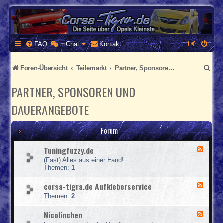
CORSA-TIGRA.DE
Homepage und Forum rund um Opel Corsa und Tigra
FAQ
mChat
Kontakt
S
Foren-Übersicht
Teilemarkt
Partner, Sponsoren und Dauerangebote
u
PARTNER, SPONSOREN UND
c
DAUERANGEBOTE
h
e
Forum
Tuningfuzzy.de
F
e
(Fast) Alles aus einer Hand!
e
Themen:
1
d
-
corsa-tigra.de Aufkleberservice
F
T
e
u
Themen:
2
e
n
d
i
Nicolinchen
F
-
n
e
c