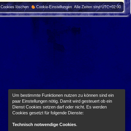
e
r
i
B
t
e
e Cookies löschen
Cookie-Einstellungen
Alle Zeiten sind
UTC+02:00
n
ä
r
i
a
t
g
g
r
a
e
g
Um bestimmte Funktionen nutzen zu können sind ein
paar Einstellungen nötig. Damit wird gesteuert ob ein
Dienst Cookies setzen darf oder nicht. Es werden
Cookies gesetzt für folgende Dienste:
Technisch notwendige Cookies
.