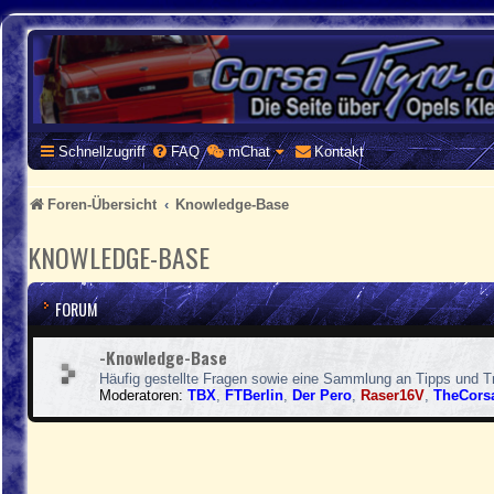
CORSA-TIGRA.DE
Homepage und Forum rund um Opel Corsa und Tigra
Schnellzugriff
FAQ
mChat
Kontakt
Foren-Übersicht
Knowledge-Base
KNOWLEDGE-BASE
FORUM
-Knowledge-Base
Häufig gestellte Fragen sowie eine Sammlung an Tipps und T
Moderatoren:
TBX
,
FTBerlin
,
Der Pero
,
Raser16V
,
TheCors