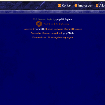
w
Kontakt
Impressum
l
All
e
d
g
e
*
SE Gamer Style by
phpBB Styles
-
B
Powered by
phpBB
® Forum Software © phpBB Limited
a
Deutsche Übersetzung durch
phpBB.de
s
e
Datenschutz
|
Nutzungsbedingungen