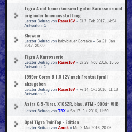
Tigra A mit bemerkenswert guter Karosserie und
originaler Innenausstattung
Letzter Beitrag von
Raser16V
«
Di 7. Feb 2017, 14:54
Antworten:
1
Showcar
Letzter Beitrag von
babyblauer Corsake
«
Sa 21. Jan
2017, 20:09
Tigra A Karrosserie
Letzter Beitrag von
Raser16V
«
Di 29. Nov 2016, 15:55
Antworten:
1
1999er Corsa B 1.0 12V nach Frontaufprall
abzugeben
Letzter Beitrag von
Raser16V
«
Fr 14. Okt 2016, 11:18
Antworten:
1
Astra G 5-Türer, X16SZR, blau, ATM - 900â¬ VHB
Letzter Beitrag von
TBX
«
So 17. Jul 2016, 11:50
Opel Tigra TwinTop - Edition
Letzter Beitrag von
Amok
«
Mo 9. Mai 2016, 20:06