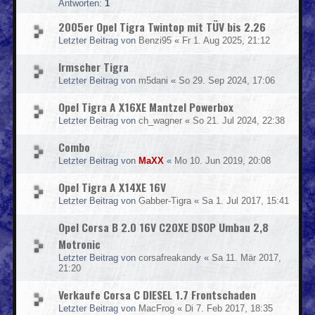
Antworten:
1
2005er Opel Tigra Twintop mit TÜV bis 2.26
Letzter Beitrag von
Benzi95
«
Fr 1. Aug 2025, 21:12
Irmscher Tigra
Letzter Beitrag von
m5dani
«
So 29. Sep 2024, 17:06
Opel Tigra A X16XE Mantzel Powerbox
Letzter Beitrag von
ch_wagner
«
So 21. Jul 2024, 22:38
Combo
Letzter Beitrag von
MaXX
«
Mo 10. Jun 2019, 20:08
Opel Tigra A X14XE 16V
Letzter Beitrag von
Gabber-Tigra
«
Sa 1. Jul 2017, 15:41
Opel Corsa B 2.0 16V C20XE DSOP Umbau 2,8
Motronic
Letzter Beitrag von
corsafreakandy
«
Sa 11. Mär 2017,
21:20
Verkaufe Corsa C DIESEL 1.7 Frontschaden
Letzter Beitrag von
MacFrog
«
Di 7. Feb 2017, 18:35