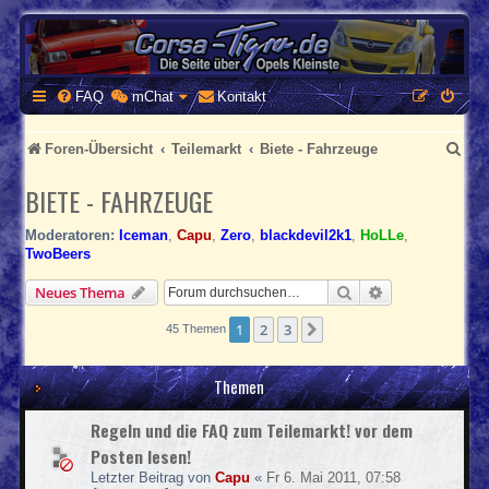
CORSA-TIGRA.DE
Homepage und Forum rund um Opel Corsa und Tigra
FAQ
mChat
Kontakt
S
Foren-Übersicht
Teilemarkt
Biete - Fahrzeuge
u
BIETE - FAHRZEUGE
c
Moderatoren:
Iceman
,
Capu
,
Zero
,
blackdevil2k1
,
HoLLe
,
h
TwoBeers
e
Suche
Erweiterte Suc
Neues Thema
1
2
3
Nächste
45 Themen
Themen
Regeln und die FAQ zum Teilemarkt! vor dem
Posten lesen!
Letzter Beitrag von
Capu
«
Fr 6. Mai 2011, 07:58