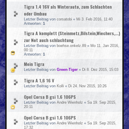
Tigra 1.4 16V als Winterauto, zum Schlachten
oder Umbau
Letzter Beitrag von
corsatobi
«
Mi 3. Feb 2016, 11:40
Antworten:
1
Tigra A komplett (Steinmetz,Bilstein,Wiechers,...)
zur Not auch schlachtung
Letzter Beitrag von
boehse.onkelz.89
«
Mo 11. Jan 2016,
00:11
Antworten:
1
Mein Tigra
Letzter Beitrag von
Green-Tiger
«
Di 8. Dez 2015, 15:03
Tigra A 1,6 16 V
Letzter Beitrag von
Kolli
«
Di 24. Nov 2015, 10:26
Opel Corsa B gsi 1.6 106PS
Letzter Beitrag von
Andre Wienholz
«
Sa 19. Sep 2015,
20:11
Opel Corsa B gsi 1.6 106PS
Letzter Beitrag von
Andre Wienholz
«
Sa 19. Sep 2015,
17:32