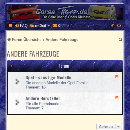
CORSA-TIGRA.DE
Homepage und Forum rund um Opel Corsa und Tigra
FAQ
mChat
Kontakt
S
Foren-Übersicht
Andere Fahrzeuge
u
ANDERE FAHRZEUGE
c
h
Forum
e
Opel - sonstige Modelle
F
e
Die anderen Modelle der Opel-Familie
e
Themen:
16
d
-
Andere Hersteller
F
O
e
p
Für alle Fremdmarken.
e
e
Themen:
7
d
l
-
-
A
s
n
o
Gehe zu
d
n