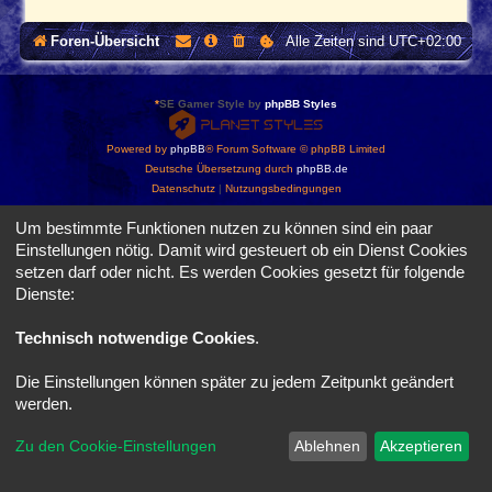
e
s
r
t
Foren-Übersicht
Alle Zeiten sind
UTC+02:00
e
i
H
g
e
e
r
M
*
SE Gamer Style by
phpBB Styles
s
o
t
d
e
e
Powered by
phpBB
® Forum Software © phpBB Limited
l
l
Deutsche Übersetzung durch
phpBB.de
l
l
e
Datenschutz
|
Nutzungsbedingungen
e
r
Um bestimmte Funktionen nutzen zu können sind ein paar
Einstellungen nötig. Damit wird gesteuert ob ein Dienst Cookies
setzen darf oder nicht. Es werden Cookies gesetzt für folgende
Dienste:
Technisch notwendige Cookies
.
Die Einstellungen können später zu jedem Zeitpunkt geändert
werden.
Zu den Cookie-Einstellungen
Ablehnen
Akzeptieren