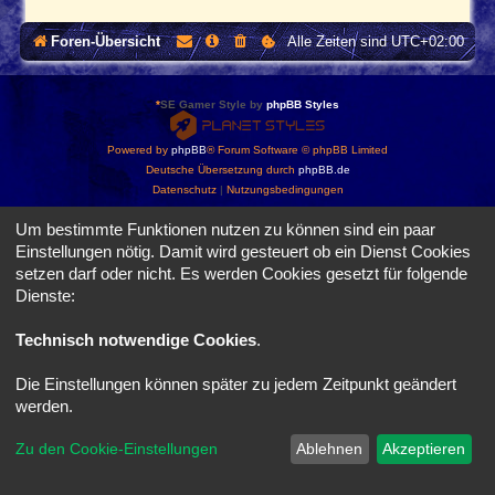
e
s
r
t
Foren-Übersicht
Alle Zeiten sind
UTC+02:00
e
i
H
g
e
e
r
M
*
SE Gamer Style by
phpBB Styles
s
o
t
d
e
e
Powered by
phpBB
® Forum Software © phpBB Limited
l
l
Deutsche Übersetzung durch
phpBB.de
l
l
e
Datenschutz
|
Nutzungsbedingungen
e
r
Um bestimmte Funktionen nutzen zu können sind ein paar
Einstellungen nötig. Damit wird gesteuert ob ein Dienst Cookies
setzen darf oder nicht. Es werden Cookies gesetzt für folgende
Dienste:
Technisch notwendige Cookies
.
Die Einstellungen können später zu jedem Zeitpunkt geändert
werden.
Zu den Cookie-Einstellungen
Ablehnen
Akzeptieren