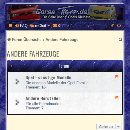
CORSA-TIGRA.DE
Homepage und Forum rund um Opel Corsa und Tigra
FAQ
mChat
Kontakt
S
Foren-Übersicht
Andere Fahrzeuge
u
ANDERE FAHRZEUGE
c
h
Forum
e
Opel - sonstige Modelle
F
e
Die anderen Modelle der Opel-Familie
e
Themen:
16
d
-
Andere Hersteller
F
O
e
p
Für alle Fremdmarken.
e
e
Themen:
7
d
l
-
-
A
s
n
o
Gehe zu
d
n