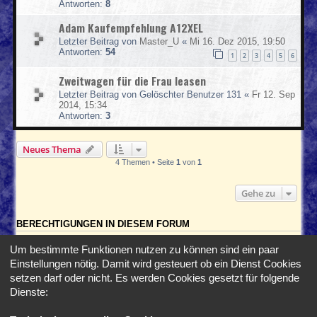
Antworten:
8
Adam Kaufempfehlung A12XEL
Letzter Beitrag von
Master_U
«
Mi 16. Dez 2015, 19:50
Antworten:
54
1
2
3
4
5
6
Zweitwagen für die Frau leasen
Letzter Beitrag von
Gelöschter Benutzer 131
«
Fr 12. Sep
2014, 15:34
Antworten:
3
Neues Thema
4 Themen • Seite
1
von
1
Gehe zu
BERECHTIGUNGEN IN DIESEM FORUM
Du darfst
keine
neuen Themen in diesem Forum erstellen.
Um bestimmte Funktionen nutzen zu können sind ein paar
Du darfst
keine
Antworten zu Themen in diesem Forum erstellen.
Einstellungen nötig. Damit wird gesteuert ob ein Dienst Cookies
Du darfst deine Beiträge in diesem Forum
nicht
ändern.
Du darfst deine Beiträge in diesem Forum
nicht
löschen.
setzen darf oder nicht. Es werden Cookies gesetzt für folgende
Du darfst
keine
Dateianhänge in diesem Forum erstellen.
Dienste:
Foren-Übersicht
Alle Zeiten sind
UTC+02:00