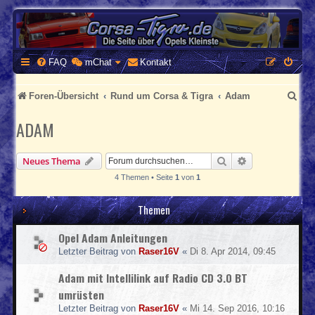
CORSA-TIGRA.DE
Homepage und Forum rund um Opel Corsa und Tigra
FAQ
mChat
Kontakt
S
Foren-Übersicht
Rund um Corsa & Tigra
Adam
u
ADAM
c
h
Suche
Erweiterte Suc
Neues Thema
e
4 Themen • Seite
1
von
1
Themen
Opel Adam Anleitungen
Letzter Beitrag von
Raser16V
«
Di 8. Apr 2014, 09:45
Adam mit Intellilink auf Radio CD 3.0 BT
umrüsten
Letzter Beitrag von
Raser16V
«
Mi 14. Sep 2016, 10:16