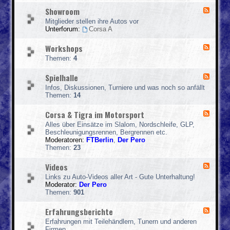
a
c
Showroom
F
l
e
O
Mitglieder stellen ihre Autos vor
e
f
Unterforum:
Corsa A
d
f
-
t
Workshops
F
S
o
e
h
p
Themen:
4
e
o
i
d
w
c
Spielhalle
F
-
r
e
W
o
Infos, Diskussionen, Turniere und was noch so anfällt
e
o
o
Themen:
14
d
r
m
-
k
Corsa & Tigra im Motorsport
F
S
s
e
p
h
Alles über Einsätze im Slalom, Nordschleife, GLP,
e
i
o
Beschleunigungsrennen, Bergrennen etc.
d
e
p
Moderatoren:
FTBerlin
,
Der Pero
-
l
s
Themen:
23
C
h
o
a
Videos
F
r
l
e
s
l
Links zu Auto-Videos aller Art - Gute Unterhaltung!
e
a
e
Moderator:
Der Pero
d
&
Themen:
901
-
T
V
i
Erfahrungsberichte
F
i
g
e
d
r
Erfahrungen mit Teilehändlern, Tunern und anderen
e
e
a
Firmen