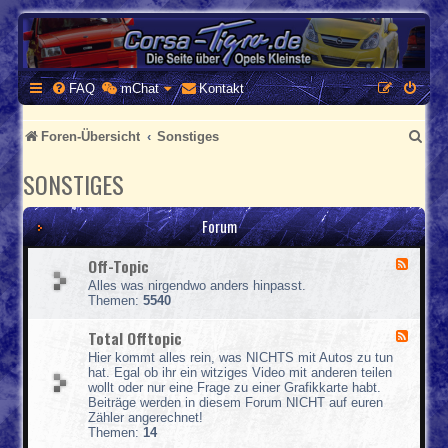
CORSA-TIGRA.DE
Homepage und Forum rund um Opel Corsa und Tigra
FAQ
mChat
Kontakt
S
Foren-Übersicht
Sonstiges
u
SONSTIGES
c
h
Forum
e
Off-Topic
F
e
Alles was nirgendwo anders hinpasst.
e
Themen:
5540
d
-
Total Offtopic
F
O
e
f
Hier kommt alles rein, was NICHTS mit Autos zu tun
e
f
hat. Egal ob ihr ein witziges Video mit anderen teilen
d
-
wollt oder nur eine Frage zu einer Grafikkarte habt.
-
T
Beiträge werden in diesem Forum NICHT auf euren
T
o
Zähler angerechnet!
o
p
Themen:
14
t
i