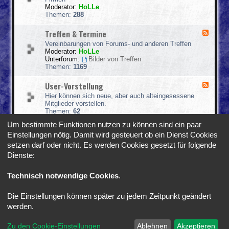
d
o
i
Moderator:
HoLLe
-
s
m
Themen:
288
E
M
r
o
Treffen & Termine
F
f
t
e
a
Vereinbarungen von Forums- und anderen Treffen
o
e
h
Moderator:
HoLLe
r
d
r
Unterforum:
Bilder von Treffen
s
-
u
Themen:
1169
p
T
n
o
r
g
r
User-Vorstellung
F
e
s
t
e
f
b
Hier können sich neue, aber auch alteingesessene
e
f
e
Mitglieder vorstellen.
d
e
r
Themen:
62
-
n
i
U
Um bestimmte Funktionen nutzen zu können sind ein paar
&
c
s
T
h
Einstellungen nötig. Damit wird gesteuert ob ein Dienst Cookies
e
e
t
Gehe zu
setzen darf oder nicht. Es werden Cookies gesetzt für folgende
r
r
e
-
Dienste:
m
V
i
Foren-Übersicht
Alle Zeiten sind
UTC+02:00
o
n
Technisch notwendige Cookies
.
r
e
s
t
Die Einstellungen können später zu jedem Zeitpunkt geändert
*
SE Gamer Style by
phpBB Styles
e
werden.
l
l
Powered by
phpBB
® Forum Software © phpBB Limited
u
Zu den Cookie-Einstellungen
Ablehnen
Akzeptieren
Deutsche Übersetzung durch
phpBB.de