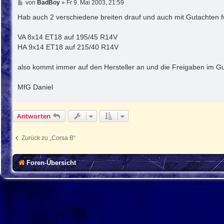
B
von
BadBoy
»
Fr 9. Mai 2003, 21:59
e
i
Hab auch 2 verschiedene breiten drauf und auch mit Gutachten 
t
r
VA 8x14 ET18 auf 195/45 R14V
a
g
HA 9x14 ET18 auf 215/40 R14V
also kommt immer auf den Hersteller an und die Freigaben im Gut
MfG Daniel
Antworten
Zurück zu „Corsa B“
Foren-Übersicht