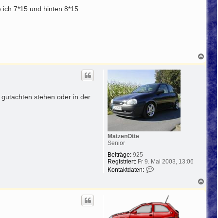
 ich 7*15 und hinten 8*15
N
a
c
h
o
b
 gutachten stehen oder in der
e
n
MatzenOtte
Senior
Beiträge:
925
Registriert:
Fr 9. Mai 2003, 13:06
K
Kontaktdaten:
o
N
n
a
t
c
a
h
k
o
t
b
d