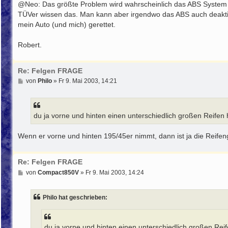
i
@Neo: Das größte Problem wird wahrscheinlich das ABS System se
t
TÜVer wissen das. Man kann aber irgendwo das ABS auch deaktiv
r
mein Auto (und mich) gerettet.
a
g
Robert.
Re: Felgen FRAGE
B
von
Philo
»
Fr 9. Mai 2003, 14:21
e
i
t
r
du ja vorne und hinten einen unterschiedlich großen Reifen 
a
g
Wenn er vorne und hinten 195/45er nimmt, dann ist ja die Reifengr
Re: Felgen FRAGE
B
von
Compact850V
»
Fr 9. Mai 2003, 14:24
e
i
t
Philo hat geschrieben:
r
a
g
du ja vorne und hinten einen unterschiedlich großen Reif