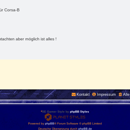
für Corsa-B
achten aber möglich ist alles !
Kontakt
Impressum
All
*
SE Gamer Style by
phpBB Styles
Powered by
phpBB
® Forum Software © phpBB Limited
Deutsche Übersetzung durch
phpBB.de