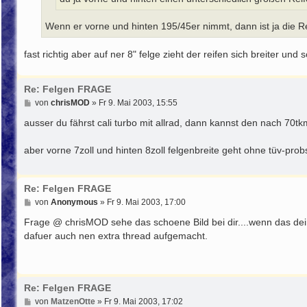
Wenn er vorne und hinten 195/45er nimmt, dann ist ja die Rei
fast richtig aber auf ner 8" felge zieht der reifen sich breiter un
Re: Felgen FRAGE
B
von
chrisMOD
»
Fr 9. Mai 2003, 15:55
e
i
ausser du fährst cali turbo mit allrad, dann kannst den nach 70
t
r
aber vorne 7zoll und hinten 8zoll felgenbreite geht ohne tüv-prob
a
g
Re: Felgen FRAGE
B
von
Anonymous
»
Fr 9. Mai 2003, 17:00
e
i
Frage @ chrisMOD sehe das schoene Bild bei dir....wenn das dei
t
dafuer auch nen extra thread aufgemacht.
r
a
g
Re: Felgen FRAGE
B
von
MatzenOtte
»
Fr 9. Mai 2003, 17:02