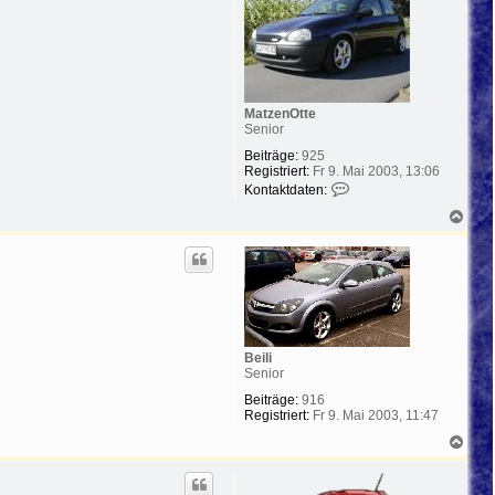
b
e
n
MatzenOtte
Senior
Beiträge:
925
Registriert:
Fr 9. Mai 2003, 13:06
K
Kontaktdaten:
o
N
n
a
t
c
a
h
k
o
t
b
d
e
a
n
t
e
n
Beili
v
Senior
o
Beiträge:
916
n
Registriert:
Fr 9. Mai 2003, 11:47
M
a
N
t
a
z
c
e
h
n