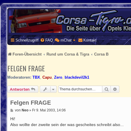
CORSA-TIGRA.DE
Homepage und Forum rund um Opel Corsa und Tigra
Schnellzugriff
FAQ
mChat
Kontakt
Foren-Übersicht
Rund um Corsa & Tigra
Corsa B
FELGEN FRAGE
Moderatoren:
TBX
,
Capu
,
Zero
,
blackdevil2k1
Suche
Erweite
Antworten
Felgen FRAGE
B
von
Neo
»
Fr 9. Mai 2003, 14:06
e
i
Hi!
t
Also wollte der zweite sein der was gescheites schreibt also...
r
a