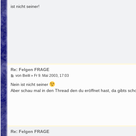
e
i
ist nicht seiner!
t
r
a
g
Re: Felgen FRAGE
B
von
Beili
»
Fr 9. Mai 2003, 17:03
e
i
Nein ist nicht seiner
t
Aber schau mal in den Thread den du eröffnet hast, da gibts sch
r
a
g
Re: Felgen FRAGE