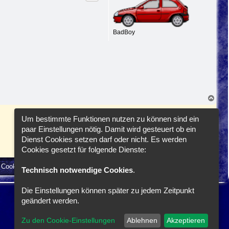
o
O
b
t
e
t
n
e
BadBoy
N
a
c
1
2
Um bestimmte Funktionen nutzen zu können sind ein
Näc
16 Beiträge
h
o
paar Einstellungen nötig. Damit wird gesteuert ob ein
b
Dienst Cookies setzen darf oder nicht. Es werden
Gehe zu
e
n
Cookies gesetzt für folgende Dienste:
e Cookies löschen
Cookie-Einstellungen
Alle Zeiten sind
UTC+02:00
Technisch notwendige Cookies
.
Die Einstellungen können später zu jedem Zeitpunkt
geändert werden.
Zu den Cookie-Einstellungen
Ablehnen
Akzeptieren