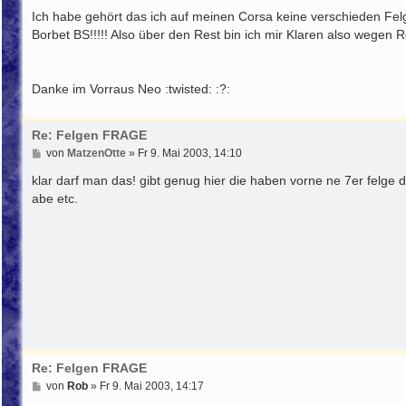
g
Ich habe gehört das ich auf meinen Corsa keine verschieden Fel
Borbet BS!!!!! Also über den Rest bin ich mir Klaren also wegen 
Danke im Vorraus Neo :twisted: :?:
Re: Felgen FRAGE
B
von
MatzenOtte
»
Fr 9. Mai 2003, 14:10
e
i
klar darf man das! gibt genug hier die haben vorne ne 7er felge 
t
abe etc.
r
a
g
Re: Felgen FRAGE
B
von
Rob
»
Fr 9. Mai 2003, 14:17
e