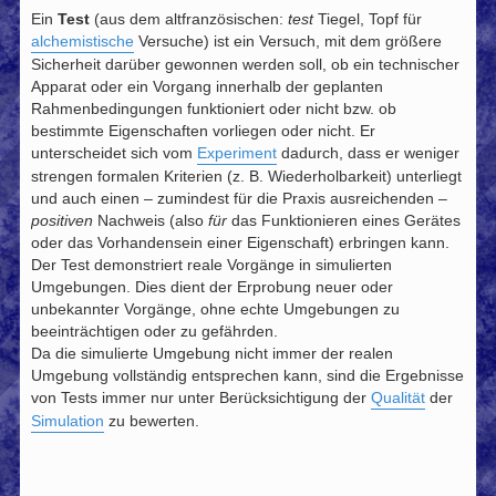
e
i
Ein
Test
(aus dem altfranzösischen:
test
Tiegel, Topf für
t
alchemistische
Versuche) ist ein Versuch, mit dem größere
r
a
Sicherheit darüber gewonnen werden soll, ob ein technischer
g
Apparat oder ein Vorgang innerhalb der geplanten
Rahmenbedingungen funktioniert oder nicht bzw. ob
bestimmte Eigenschaften vorliegen oder nicht. Er
unterscheidet sich vom
Experiment
dadurch, dass er weniger
strengen formalen Kriterien (z. B. Wiederholbarkeit) unterliegt
und auch einen – zumindest für die Praxis ausreichenden –
positiven
Nachweis (also
für
das Funktionieren eines Gerätes
oder das Vorhandensein einer Eigenschaft) erbringen kann.
Der Test demonstriert reale Vorgänge in simulierten
Umgebungen. Dies dient der Erprobung neuer oder
unbekannter Vorgänge, ohne echte Umgebungen zu
beeinträchtigen oder zu gefährden.
Da die simulierte Umgebung nicht immer der realen
Umgebung vollständig entsprechen kann, sind die Ergebnisse
von Tests immer nur unter Berücksichtigung der
Qualität
der
Simulation
zu bewerten.