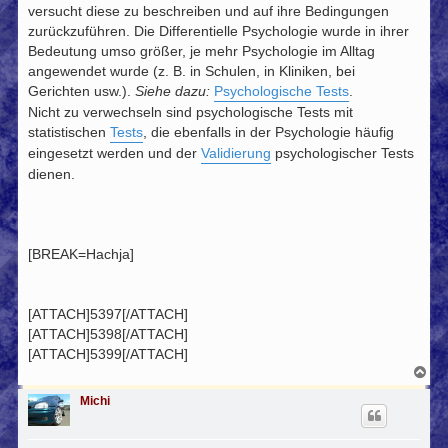
versucht diese zu beschreiben und auf ihre Bedingungen
zurückzuführen. Die Differentielle Psychologie wurde in ihrer
Bedeutung umso größer, je mehr Psychologie im Alltag
angewendet wurde (z. B. in Schulen, in Kliniken, bei
Gerichten usw.).
Siehe dazu:
Psychologische Tests
.
Nicht zu verwechseln sind psychologische Tests mit
statistischen
Tests
, die ebenfalls in der Psychologie häufig
eingesetzt werden und der
Validierung
psychologischer Tests
dienen.
[BREAK=Hachja]
[ATTACH]5397[/ATTACH]
[ATTACH]5398[/ATTACH]
[ATTACH]5399[/ATTACH]
N
a
c
Michi
h
o
b