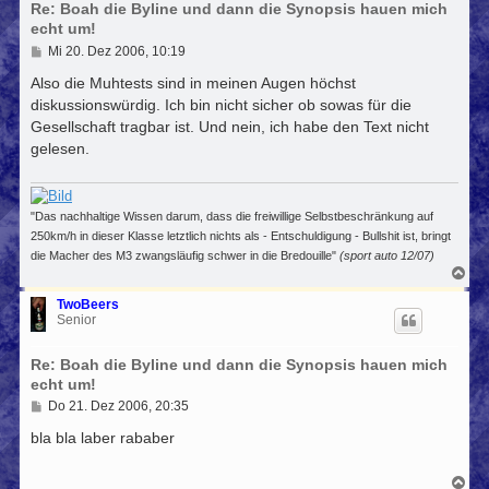
Re: Boah die Byline und dann die Synopsis hauen mich
e
n
echt um!
B
Mi 20. Dez 2006, 10:19
e
i
Also die Muhtests sind in meinen Augen höchst
t
diskussionswürdig. Ich bin nicht sicher ob sowas für die
r
Gesellschaft tragbar ist. Und nein, ich habe den Text nicht
a
g
gelesen.
"Das nachhaltige Wissen darum, dass die freiwillige Selbstbeschränkung auf
250km/h in dieser Klasse letztlich nichts als - Entschuldigung - Bullshit ist, bringt
die Macher des M3 zwangsläufig schwer in die Bredouille"
(sport auto 12/07)
N
a
c
TwoBeers
h
Senior
o
b
Re: Boah die Byline und dann die Synopsis hauen mich
e
n
echt um!
B
Do 21. Dez 2006, 20:35
e
i
bla bla laber rababer
t
r
a
N