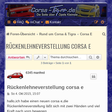
CORSA-TIGRA.DE
Homepage und Forum rund um Opel Corsa und Tigra
FAQ
mChat
Kontakt
S
Foren-Übersicht
Rund um Corsa & Tigra
Corsa E
u
RÜCKENLEHNEVERSTELLUNG CORSA E
c
h
Suche
Erweite
Antworten
e
3 Beiträge • Seite
1
von
1
6345 manfred
Rückenlehneverstellung corsa e
B
So 4. Okt 2015, 15:07
e
i
hallo,ich habe einen neuen corsa e,die
t
Rückenlehneverstellung läßt sich mit zwei Händen und viel
r
Kraft nach vorn bewegen.
a