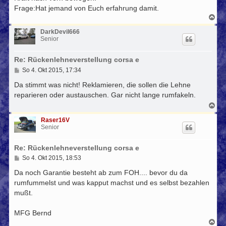
g
Frage:Hat jemand von Euch erfahrung damit.
N
a
c
DarkDevil666
h
Senior
o
b
Re: Rückenlehneverstellung corsa e
e
n
B
So 4. Okt 2015, 17:34
e
i
Da stimmt was nicht! Reklamieren, die sollen die Lehne
t
reparieren oder austauschen. Gar nicht lange rumfakeln.
r
a
N
g
a
c
Raser16V
h
Senior
o
b
Re: Rückenlehneverstellung corsa e
e
n
B
So 4. Okt 2015, 18:53
e
i
Da noch Garantie besteht ab zum FOH.... bevor du da
t
rumfummelst und was kapput machst und es selbst bezahlen
r
mußt.
a
g
MFG Bernd
N