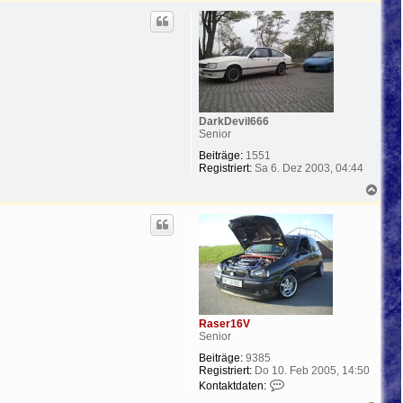
c
h
o
b
e
n
DarkDevil666
Senior
Beiträge:
1551
Registriert:
Sa 6. Dez 2003, 04:44
N
a
c
h
o
b
e
n
Raser16V
Senior
Beiträge:
9385
Registriert:
Do 10. Feb 2005, 14:50
K
Kontaktdaten:
o