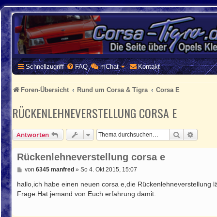
CORSA-TIGRA.DE
Homepage und Forum rund um Opel Corsa und Tigra
Schnellzugriff
FAQ
mChat
Kontakt
Foren-Übersicht
Rund um Corsa & Tigra
Corsa E
RÜCKENLEHNEVERSTELLUNG CORSA E
Suche
Erweite
Antworten
Rückenlehneverstellung corsa e
B
von
6345 manfred
»
So 4. Okt 2015, 15:07
e
i
hallo,ich habe einen neuen corsa e,die Rückenlehneverstellung l
t
Frage:Hat jemand von Euch erfahrung damit.
r
a
g