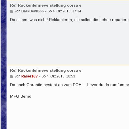
Re: Rückenlehneverstellung corsa e
B
von
DarkDevil666
»
So 4. Okt 2015, 17:34
e
i
Da stimmt was nicht! Reklamieren, die sollen die Lehne reparier
t
r
a
g
Re: Rückenlehneverstellung corsa e
B
von
Raser16V
»
So 4. Okt 2015, 18:53
e
i
Da noch Garantie besteht ab zum FOH.... bevor du da rumfumme
t
r
MFG Bernd
a
g