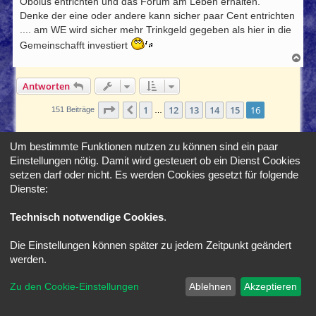
Obolus entrichten und das Forum am Leben erhalten.
a
Denke der eine oder andere kann sicher paar Cent entrichten
g
.... am WE wird sicher mehr Trinkgeld gegeben als hier in die
Gemeinschafft investiert
N
a
c
Antworten
h
o
b
Seite
16
von
16
1
12
13
14
15
16
Vorherige
151 Beiträge
…
e
n
Gehe zu
Um bestimmte Funktionen nutzen zu können sind ein paar
Einstellungen nötig. Damit wird gesteuert ob ein Dienst Cookies
setzen darf oder nicht. Es werden Cookies gesetzt für folgende
Foren-Übersicht
Alle Zeiten sind
UTC+02:00
Dienste:
Technisch notwendige Cookies
.
*
SE Gamer Style by
phpBB Styles
Die Einstellungen können später zu jedem Zeitpunkt geändert
Powered by
phpBB
® Forum Software © phpBB Limited
werden.
Deutsche Übersetzung durch
phpBB.de
Datenschutz
|
Nutzungsbedingungen
Zu den Cookie-Einstellungen
Ablehnen
Akzeptieren