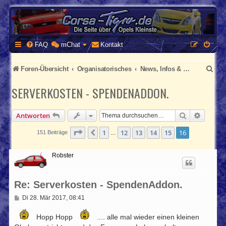
CORSA-TIGRA.DE
Homepage und Forum rund um Opel Corsa und Tigra
FAQ
mChat
Kontakt
S
Foren-Übersicht
Organisatorisches
News, Infos & Ankündigungen
u
SERVERKOSTEN - SPENDENADDON.
c
h
Suche
Erweite
Antworten
e
Seite
16
von
16
1
12
13
14
15
16
Vorherige
151 Beiträge
…
Robster
Re: Serverkosten - SpendenAddon.
B
Di 28. Mär 2017, 08:41
e
i
Hopp Hopp
.... alle mal wieder einen kleinen
t
r