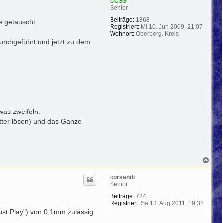
CCSS
Senior
Beiträge:
1868
e getauscht.
Registriert:
Mi 10. Jun 2009, 21:07
Wohnort:
Oberberg. Kreis
urchgeführt und jetzt zu dem
as zweifeln.
tter lösen) und das Ganze
N
a
c
corsandi
h
Senior
o
b
Beiträge:
724
e
Registriert:
Sa 13. Aug 2011, 19:32
n
rust Play") von 0,1mm zulässig