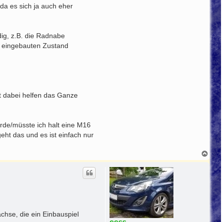
da es sich ja auch eher
ig, z.B. die Radnabe
m eingebauten Zustand
ht dabei helfen das Ganze
rde/müsste ich halt eine M16
ht das und es ist einfach nur
N
a
c
h
o
b
e
n
chse, die ein Einbauspiel