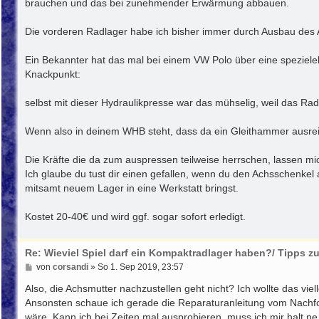
brauchen und das bei zunehmender Erwärmung abbauen.
Die vorderen Radlager habe ich bisher immer durch Ausbau des 
Ein Bekannter hat das mal bei einem VW Polo über eine speziele
Knackpunkt:
selbst mit dieser Hydraulikpresse war das mühselig, weil das R
Wenn also in deinem WHB steht, dass da ein Gleithammer ausrei
Die Kräfte die da zum auspressen teilweise herrschen, lassen
Ich glaube du tust dir einen gefallen, wenn du den Achsschenke
mitsamt neuem Lager in eine Werkstatt bringst.
Kostet 20-40€ und wird ggf. sogar sofort erledigt.
Re: Wieviel Spiel darf ein Kompaktradlager haben?/ Tipps 
B
von
corsandi
»
So 1. Sep 2019, 23:57
e
i
Also, die Achsmutter nachzustellen geht nicht? Ich wollte das viell
t
Ansonsten schaue ich gerade die Reparaturanleitung vom Nachfolge
r
wäre. Kann ich bei Zeiten mal ausprobieren, muss ich mir halt 
a