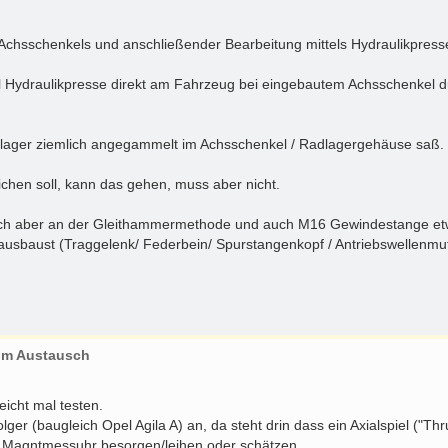
Achsschenkels und anschließender Bearbeitung mittels Hydraulikpress
l Hydraulikpresse direkt am Fahrzeug bei eingebautem Achsschenkel d
adlager ziemlich angegammelt im Achsschenkel / Radlagergehäuse saß.
chen soll, kann das gehen, muss aber nicht.
 mich aber an der Gleithammermethode und auch M16 Gewindestange etw
l ausbaust (Traggelenk/ Federbein/ Spurstangenkopf / Antriebswellenmu
zum Austausch
eicht mal testen.
r (baugleich Opel Agila A) an, da steht drin dass ein Axialspiel ("Th
ne Magntmessuhr besorgen/leihen oder schätzen.