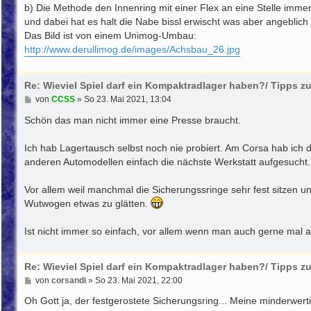
b) Die Methode den Innenring mit einer Flex an eine Stelle imme
und dabei hat es halt die Nabe bissl erwischt was aber angeblich e
Das Bild ist von einem Unimog-Umbau:
http://www.derullimog.de/images/Achsbau_26.jpg
Re: Wieviel Spiel darf ein Kompaktradlager haben?/ Tipps 
B
von
CCSS
»
So 23. Mai 2021, 13:04
e
i
Schön das man nicht immer eine Presse braucht.
t
r
Ich hab Lagertausch selbst noch nie probiert. Am Corsa hab ic
a
g
anderen Automodellen einfach die nächste Werkstatt aufgesucht. D
Vor allem weil manchmal die Sicherungssringe sehr fest sitzen un
Wutwogen etwas zu glätten.
Ist nicht immer so einfach, vor allem wenn man auch gerne mal a
Re: Wieviel Spiel darf ein Kompaktradlager haben?/ Tipps 
B
von
corsandi
»
So 23. Mai 2021, 22:00
e
i
Oh Gott ja, der festgerostete Sicherungsring... Meine minderwer
t