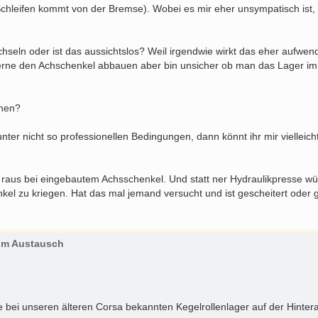
 Schleifen kommt von der Bremse). Wobei es mir eher unsympatisch ist, 
seln oder ist das aussichtslos? Weil irgendwie wirkt das eher aufwend
erne den Achschenkel abbauen aber bin unsicher ob man das Lager i
ehen?
unter nicht so professionellen Bedingungen, dann könnt ihr mir vielleic
raus bei eingebautem Achsschenkel. Und statt ner Hydraulikpresse wü
zu kriegen. Hat das mal jemand versucht und ist gescheitert oder ge
zum Austausch
ie bei unseren älteren Corsa bekannten Kegelrollenlager auf der Hintera