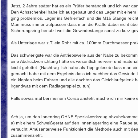
e
i
Jetzt, 2 Jahre später hat es ein Prüfer bemängelt und ich war ga
t
Den Achsschenkel habe ich ausgebaut und das Lager mit einem F
r
ging problemlos, Lager ins Gefrierfach und die M16 Stange reicht
a
g
Man muss immer aufpassen dass man die Kräfte dabei nicht über 
Sicherungsring benutzt weil die Gewindestange sonst zu kurz g
Als Unterlage war z.T. ein Rohr mit ca. 100mm Durchmesser pra
Das schwierigste war die Antriebswelle aus der Nabe zu bekomme
eine Abdrückvorrichtung hätte es wesentlich nerven- und materia
leicht gefettet. (Nachtrag: Ich habe als Tipp geleseb dass man
gemacht habe mit dem Ergebnis dass ich nachher das Gewinde leic
ein klopfen beim Fahren und alle dachten das Gleichlaufgelenk hät
irgendwas mit dem Radlagerspiel zu tun)
Falls sowas mal bei meinem Corsa ansteht mache ich mir keine 
Ach ja, um den Innenring OHNE Spezialwerkzeug abzubekommen 
a) mit einem Schweißgerät auf den Innenlagerring eine Raupe auft
versucht. Amüsanterweise Funktioniert die Methode auch mit dem
zusammenzieht.