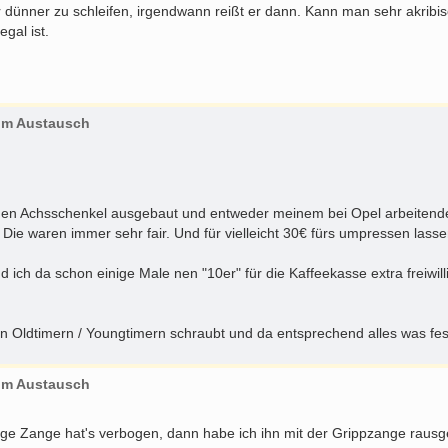
r dünner zu schleifen, irgendwann reißt er dann. Kann man sehr akrib
gal ist.
zum Austausch
h den Achsschenkel ausgebaut und entweder meinem bei Opel arbeitend
ie waren immer sehr fair. Und für vielleicht 30€ fürs umpressen lassen
d ich da schon einige Male nen "10er" für die Kaffeekasse extra freiwil
n Oldtimern / Youngtimern schraubt und da entsprechend alles was feste
zum Austausch
tige Zange hat's verbogen, dann habe ich ihn mit der Grippzange raus