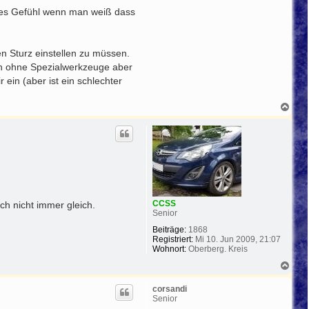
lödes Gefühl wenn man weiß dass
n Sturz einstellen zu müssen.
ch ohne Spezialwerkzeuge aber
ein (aber ist ein schlechter
N
a
c
h
o
b
e
n
CCSS
ch nicht immer gleich.
Senior
Beiträge:
1868
Registriert:
Mi 10. Jun 2009, 21:07
Wohnort:
Oberberg. Kreis
N
a
c
corsandi
h
Senior
o