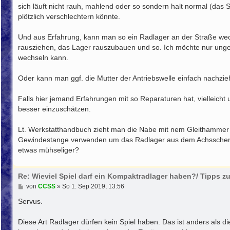
sich läuft nicht rauh, mahlend oder so sondern halt normal (das
plötzlich verschlechtern könnte.
Und aus Erfahrung, kann man so ein Radlager an der Straße wech
rausziehen, das Lager rauszubauen und so. Ich möchte nur ung
wechseln kann.
Oder kann man ggf. die Mutter der Antriebswelle einfach nachzi
Falls hier jemand Erfahrungen mit so Reparaturen hat, vielleicht 
besser einzuschätzen.
Lt. Werkstatthandbuch zieht man die Nabe mit nem Gleithammer 
Gewindestange verwenden um das Radlager aus dem Achsschenkel 
etwas mühseliger?
Re: Wieviel Spiel darf ein Kompaktradlager haben?/ Tipps 
B
von
CCSS
»
So 1. Sep 2019, 13:56
e
i
Servus.
t
r
Diese Art Radlager dürfen kein Spiel haben. Das ist anders als d
a
g