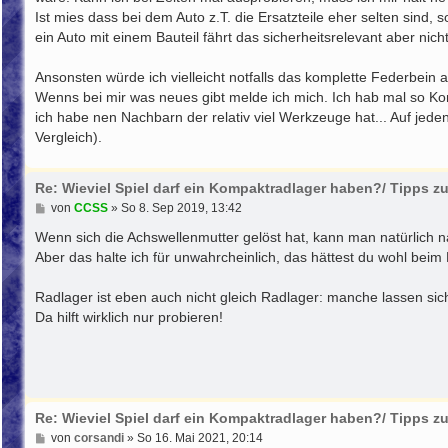
g
Ist mies dass bei dem Auto z.T. die Ersatzteile eher selten sind,
ein Auto mit einem Bauteil fährt das sicherheitsrelevant aber nicht
Ansonsten würde ich vielleicht notfalls das komplette Federbei
Wenns bei mir was neues gibt melde ich mich. Ich hab mal so K
ich habe nen Nachbarn der relativ viel Werkzeuge hat... Auf jeden
Vergleich).
Re: Wieviel Spiel darf ein Kompaktradlager haben?/ Tipps 
B
von
CCSS
»
So 8. Sep 2019, 13:42
e
i
Wenn sich die Achswellenmutter gelöst hat, kann man natürlich 
t
Aber das halte ich für unwahrcheinlich, das hättest du wohl bei
r
a
g
Radlager ist eben auch nicht gleich Radlager: manche lassen sich
Da hilft wirklich nur probieren!
Re: Wieviel Spiel darf ein Kompaktradlager haben?/ Tipps 
B
von
corsandi
»
So 16. Mai 2021, 20:14