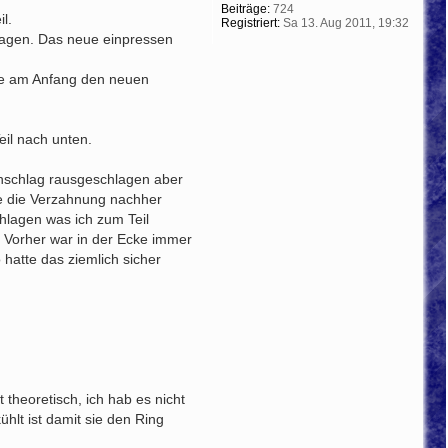
b
Beiträge:
724
l.
e
Registriert:
Sa 13. Aug 2011, 19:32
n
lagen. Das neue einpressen
abe am Anfang den neuen
il nach unten.
chschlag rausgeschlagen aber
be die Verzahnung nachher
hlagen was ich zum Teil
: Vorher war in der Ecke immer
 hatte das ziemlich sicher
 theoretisch, ich hab es nicht
lt ist damit sie den Ring