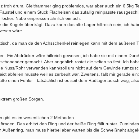
nz froh drum. Gleithammer ging problemlos, war aber auch ein 6,5kg Tei
äustel und einem Stück Flacheisen das zufällig reinpasste rausgesch
 locker. Nabe einpressen ähnlich einfach.
die Kugeln überträgt. Dazu kann das alte Lager hilfreich sein, ich h
ewesen wäre.
ktisch, da man da den Achsschenkel reinlegen kann mit dem äußeren Te
n. Ein Abdrücker wäre hilfreich gewesen, ich habe sie mit einem Dur
lschonender gemacht. Aber angeblich rostet die selten so fest. Ich ha
 eine Nuss/Rohr verwenden kann/soll um nicht auf dem Gewinde rumzusc
t abfeilen musste weil es zerbeult war. Zweitens, fällt mir gerade ein
te einen Fehler - tatsächlich ist es seit dem Radlagertausch weg, also
extrem großen Sorgen.
gibt es im wesentlichen 2 Methoden:
ragen. Das erhitzt den Ring und der heiße Ring fällt runter. Zumindest
 Außenring, man muss hierbei aber warten bis die Schweißnaht abgeküh