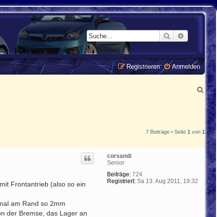
Suche
Erweiterte
Registrieren
Anmelden
S
u
c
h
7 Beiträge • Seite
1
von
1
e
corsandi
Senior
Beiträge:
724
Registriert:
Sa 13. Aug 2011, 19:32
t Frontantrieb (also so ein
ke mal am Rand so 2mm
von der Bremse, das Lager an