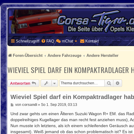
CORSA-TIGRA.DE
Homepage und Forum rund um Opel Corsa und Tigra
Schnellzugriff
FAQ
mChat
Kontakt
Foren-Übersicht
Andere Fahrzeuge
Andere Hersteller
WIEVIEL SPIEL DARF EIN KOMPAKTRADLAGER
Suche
Erweite
Antworten
Wieviel Spiel darf ein Kompaktradlager h
B
von
corsandi
»
So 1. Sep 2019, 03:13
e
i
Und zwar gehts um einen Ãlteren Suzuki Wagon R+ EM. das Radlag
t
doppelreihiges Kugellager das man recht fest anziehen muss), Ac
r
Nun musste ich letztens, als ich einem schleifenden Geräusch a
a
g
insgesamt). Weiß jemand ob das schon problematisch ist? Es ist