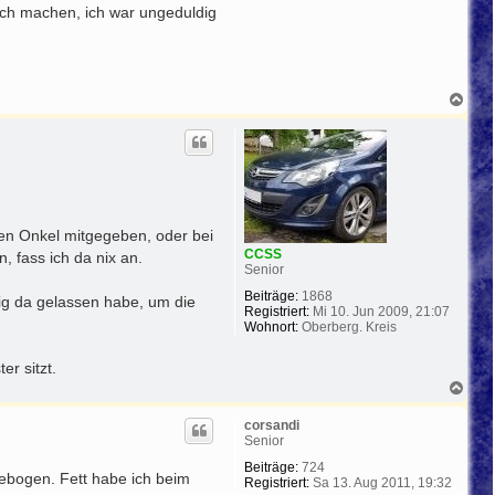
isch machen, ich war ungeduldig
N
a
c
h
o
b
e
n
en Onkel mitgegeben, oder bei
CCSS
, fass ich da nix an.
Senior
Beiträge:
1868
lig da gelassen habe, um die
Registriert:
Mi 10. Jun 2009, 21:07
Wohnort:
Oberberg. Kreis
r sitzt.
N
a
c
corsandi
h
Senior
o
b
Beiträge:
724
gebogen. Fett habe ich beim
e
Registriert:
Sa 13. Aug 2011, 19:32
n