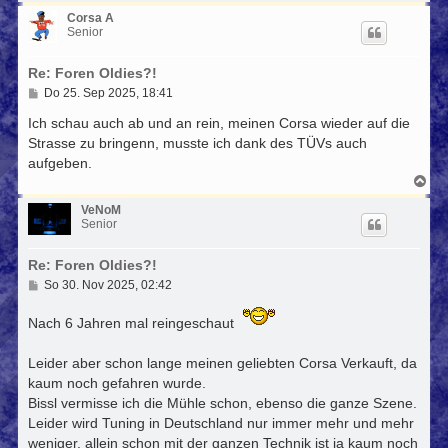
a
c
Corsa A
h
Senior
o
b
Re: Foren Oldies?!
e
n
B
Do 25. Sep 2025, 18:41
e
i
Ich schau auch ab und an rein, meinen Corsa wieder auf die
t
Strasse zu bringenn, musste ich dank des TÜVs auch
r
aufgeben.
a
g
N
a
c
VeNoM
h
Senior
o
b
Re: Foren Oldies?!
e
n
B
So 30. Nov 2025, 02:42
e
i
Nach 6 Jahren mal reingeschaut
t
r
a
Leider aber schon lange meinen geliebten Corsa Verkauft, da
g
kaum noch gefahren wurde.
Bissl vermisse ich die Mühle schon, ebenso die ganze Szene.
Leider wird Tuning in Deutschland nur immer mehr und mehr
weniger, allein schon mit der ganzen Technik ist ja kaum noch