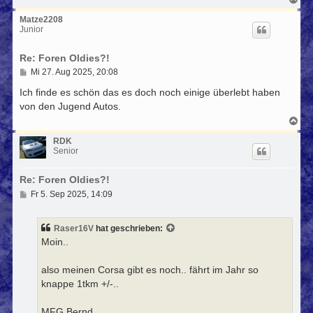
a
c
Matze2208
h
Junior
o
b
Re: Foren Oldies?!
e
n
B
Mi 27. Aug 2025, 20:08
e
i
Ich finde es schön das es doch noch einige überlebt haben
t
von den Jugend Autos.
r
a
N
g
a
c
RDK
h
Senior
o
b
Re: Foren Oldies?!
e
n
B
Fr 5. Sep 2025, 14:09
e
i
t
Raser16V
hat geschrieben:
r
Moin..
a
g
also meinen Corsa gibt es noch.. fährt im Jahr so
knappe 1tkm +/-..
MFG Bernd