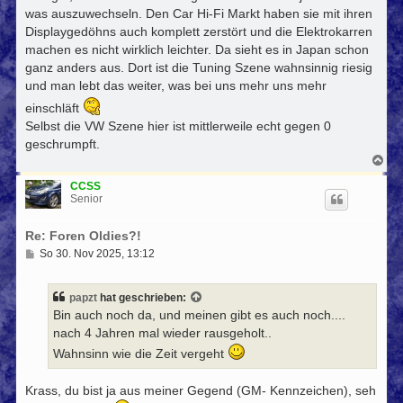
was auszuwechseln. Den Car Hi-Fi Markt haben sie mit ihren
Displaygedöhns auch komplett zerstört und die Elektrokarren
machen es nicht wirklich leichter. Da sieht es in Japan schon
ganz anders aus. Dort ist die Tuning Szene wahnsinnig riesig
und man lebt das weiter, was bei uns mehr uns mehr
einschläft
Selbst die VW Szene hier ist mittlerweile echt gegen 0
geschrumpft.
N
a
c
CCSS
h
Senior
o
b
Re: Foren Oldies?!
e
n
B
So 30. Nov 2025, 13:12
e
i
t
papzt
hat geschrieben:
r
Bin auch noch da, und meinen gibt es auch noch....
a
g
nach 4 Jahren mal wieder rausgeholt..
Wahnsinn wie die Zeit vergeht
Krass, du bist ja aus meiner Gegend (GM- Kennzeichen), seh