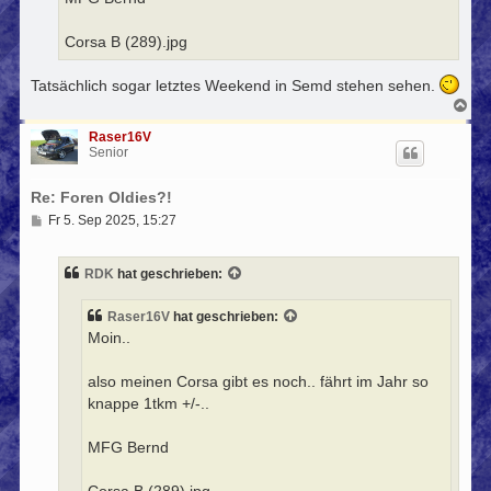
Corsa B (289).jpg
Tatsächlich sogar letztes Weekend in Semd stehen sehen.
N
a
c
Raser16V
h
Senior
o
b
Re: Foren Oldies?!
e
n
B
Fr 5. Sep 2025, 15:27
e
i
t
RDK
hat geschrieben:
r
a
g
Raser16V
hat geschrieben:
Moin..
also meinen Corsa gibt es noch.. fährt im Jahr so
knappe 1tkm +/-..
MFG Bernd