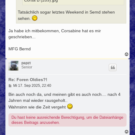
Corsa B (289).jpg
Tatsächlich sogar letztes Weekend in Semd stehen
sehen.
Ja habe ich mitbekommen, Corsabine hat es mir
geschrieben...
MFG Bernd
N
a
c
papzt
h
Senior
o
b
Re: Foren Oldies?!
e
n
B
Mi 17. Sep 2025, 22:40
e
i
Bin auch noch da, und meinen gibt es auch noch.... nach 4
t
Jahren mal wieder rausgeholt..
r
a
Wahnsinn wie die Zeit vergeht
g
Du hast keine ausreichende Berechtigung, um die Dateianhänge
dieses Beitrags anzusehen.
N