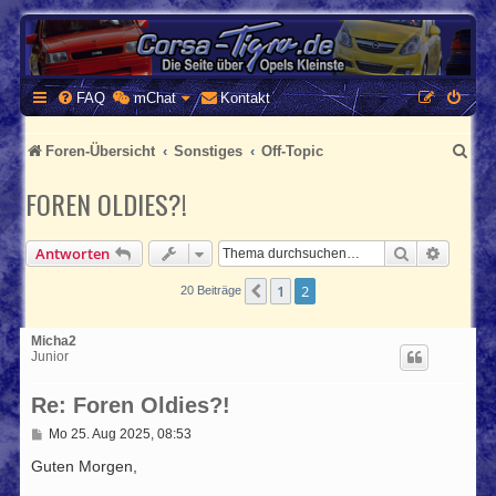
CORSA-TIGRA.DE
Homepage und Forum rund um Opel Corsa und Tigra
FAQ
mChat
Kontakt
S
Foren-Übersicht
Sonstiges
Off-Topic
u
FOREN OLDIES?!
c
h
Suche
Erweite
Antworten
e
1
2
Vorherige
20 Beiträge
Micha2
Junior
Re: Foren Oldies?!
B
Mo 25. Aug 2025, 08:53
e
i
Guten Morgen,
t
r