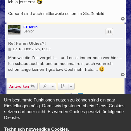
ich ja jetzt erst.
Corsa B sind auch mittlerweile selten im Straßenbild.
N
a
c
FTBerlin
h
Senior
o
b
Re: Foren Oldies?!
e
n
B
Do 18. Dez 2025, 16:08
e
i
Man wie die Zeit vergeht..... und es ist immer noch wer hier....
t
Ich schaue auch ab und an nochmal rein, auch wenn ich
r
schon lange keinen Tigra bzw Opel mehr hab.....
a
g
N
a
c
Antworten
h
o
b
1
2
Vorherige
20 Beiträge
e
Um bestimmte Funktionen nutzen zu können sind ein paar
n
Einstellungen nötig. Damit wird gesteuert ob ein Dienst Cookies
Gehe zu
setzen darf oder nicht. Es werden Cookies gesetzt für folgende
Dienste:
Foren-Übersicht
Alle Zeiten sind
UTC+02:00
Technisch notwendige Cookies
.