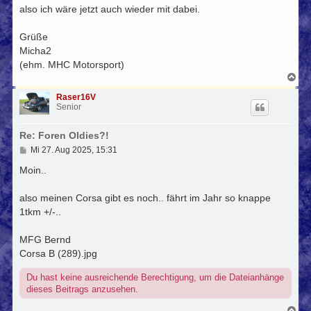
also ich wäre jetzt auch wieder mit dabei.
a
g
Grüße
Micha2
(ehm. MHC Motorsport)
N
a
c
Raser16V
h
Senior
o
b
Re: Foren Oldies?!
e
n
B
Mi 27. Aug 2025, 15:31
e
i
Moin..
t
r
also meinen Corsa gibt es noch.. fährt im Jahr so knappe
a
g
1tkm +/-..
MFG Bernd
Corsa B (289).jpg
Du hast keine ausreichende Berechtigung, um die Dateianhänge
dieses Beitrags anzusehen.
N